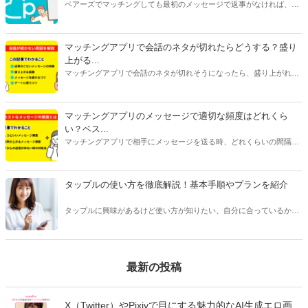
は男女ともに料金がかかるものがほとんどです。
ペアーズでマッチングしても最初のメッセージで返事がなければ、会
えません。今回は、返事をもらいやすいメッセージの書き方と2通目
以降のメッセージが続かない原因を紹介します。
マッチングアプリで会話のネタが切れたらどうする？盛り
上がる...
マッチングアプリで会話のネタが切れそうになったら、盛り上がれる
ネタをみつけたり今ある話題を広げたりすることが大切です。今回は
話が途切れたときの原因別に対処法をご紹介します。会話に困ってい
る人はぜひ参考にしてみてくださいね。
マッチングアプリのメッセージで適切な頻度はどれくら
い？ベス...
マッチングアプリで相手にメッセージを送る時、どれくらいの間隔や
頻度で送るべきか悩んだことはありませんか？本記事ではマッチング
アプリのメッセージで適切なタイミングや頻度、相手を不快にさせな
い回数などをご紹介します。
タップルの使い方を徹底解説！基本手順やプランを紹介
タップルに興味があるけど使い方が知りたい、自分に合っているかわ
からない、という方は多くいます。 タップルは人気のあるマッチング
アプリですが、他のアプリとは変わった点が多く、使い方を事前に知
っておくことをおすすめします。
最新の投稿
X（Twitter）やPixivで目にする魅力的なAI生成エロ画