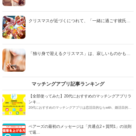
しょうか。そこで今回は、10代から20代の独身男性に
聞いたアンケートを参考に「誰かに誘われたいときの
『クリスマス空いてるよ』アピール」をご紹介しま
クリスマスが近づくにつれて、「一緒に過ごす彼氏が
す。
欲しい！」と積極的に相手を探し始める女子は少なく
ありません。しかしあまりに露骨だと、傍目には見苦
しく映ってしまうので、気を付ける必要がありそうで
す。そこで今回は、10代から20代の独身男性に聞いた
アンケートを参考に「焦ってるのがバレバレ！クリス
「独り身で迎えるクリスマス」は、寂しいものかもし
マス一か月前の『悪あがき』」をご紹介します。
れません。だからといって、彼氏ほしさに必死になり
過ぎてしまうと、周囲に「安売りしている」と見なさ
れて、クリスマス後にまで悪影響を及ぼすおそれがあ
りそうです。そこで今回は、10代から20代の独身男性
115名に聞いたアンケートを参考に「クリスマスセール
マッチングアプリ記事ランキング
かよ！必死すぎて舐められるイブ前の行動」をご紹介
します。
【全部使ってみた】20代におすすめのマッチングアプリラ
ンキ...
20代におすすめのマッチングアプリは恋活目的ならwith、婚活目的な
らマリッシュ、デート目的ならタップルです。自分に合ったマッチン
グアプリを選ぶには、目的だけじゃなく会員数や年齢層、安全性、料
金にも注目してください。特に料金はアプリで異なることが多いで
ペアーズの最初のメッセージは「共通点2＋質問1」の法則
す。恋活アプリは女性が無料で男性が有料のものが多く、婚活アプリ
で返...