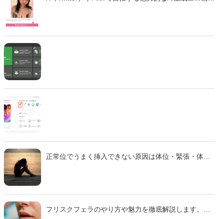
像・エロ動画。「自分も作ってみたい」と思っても、
どのツールを使えばいいのか、違法性はないのか、不
安に感じていませんか？ この記事では、生成AIでエロ
画像やエロ動画を作成できる厳選ツール10選と、実際
の作成手順を初心者向けに徹底解説します。無料で始
められるツールから、高品質な画像を生成できる有料
ツールまで、それぞれの特徴や使い方を詳しく紹介し
ます。 法的な注意点も含めて、安全に画像生成を楽し
むための完全ガイドです。
正常位でうまく挿入できない原因は体位・緊張・体質
などさまざま。 本記事では主な理由と、痛みを減らし
スムーズに行えるための対策をわかりやすく解説しま
す。
フリスクフェラのやり方や魅力を徹底解説します。ミ
ンティアフェラや氷フェラとの違い、刺激の特徴、注