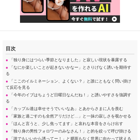
目次
●
「独り身にはつらい季節となりました」と寂しい現状を暴露する
●
「なにか楽しいことが起きないかなー」とさりげなく誘いを期待す
る
●
「ここのイルミネーション、よくない？」と誰にともなく問い掛け
て反応を見る
●
「今年のイブはちょうど日曜日なんだね！」と誘いやすさを強調す
る
●
「カップル達は幸せそうでいいなあ」とあからさまに人を羨む
●
「家族と過ごすのも全然アリだけど…」と一抹の寂しさを覗かせる
●
「ほんと言うと、少し焦ってます」と哀れな本音をさらけ出す
●
「独り身の男性フォロワーのみなさん！」と的を絞って呼び掛ける
●
「誰でもいいから誘ってー！」と臆面もなく世界に向かって吠える