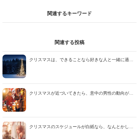
関連するキーワード
関連する投稿
クリスマスは、できることなら好きな人と一緒に過ご
したいもの。では、意中の男性からデートに誘われた
いときは、LINEをどのように活用するといいのでしょ
うか。そこで今回は、10代から20代の独身女性に聞い
たアンケート調査を参考に、「気になる男性にクリス
マスデートに誘ってほしいときのLINE」をご紹介しま
クリスマスが近づいてきたら、意中の男性の動向が気
す。
になるもの。「クリスマスの予定」を把握するには、
どうしたらいいのでしょうか。そこで今回は、10代か
ら20代の独身女性に聞いたアンケート調査を参考に、
「気になるカレのクリスマスの予定を探る方法」をご
紹介します。
クリスマスのスケジュールが白紙なら、なんとかして
一緒に過ごす相手を探したいもの。身近な男性から誘
われるように仕向けるには、どんな作戦が有効なので