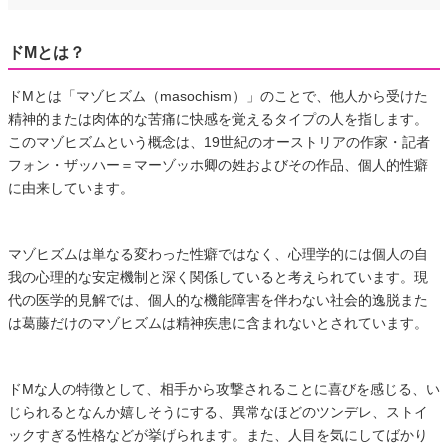
ドMとは？
ドMとは「マゾヒズム（masochism）」のことで、他人から受けた
精神的または肉体的な苦痛に快感を覚えるタイプの人を指します。
このマゾヒズムという概念は、19世紀のオーストリアの作家・記者
フォン・ザッハー＝マーゾッホ卿の姓およびその作品、個人的性癖
に由来しています。
マゾヒズムは単なる変わった性癖ではなく、心理学的には個人の自
我の心理的な安定機制と深く関係していると考えられています。現
代の医学的見解では、個人的な機能障害を伴わない社会的逸脱また
は葛藤だけのマゾヒズムは精神疾患に含まれないとされています。
ドMな人の特徴として、相手から攻撃されることに喜びを感じる、い
じられるとなんか嬉しそうにする、異常なほどのツンデレ、ストイ
ックすぎる性格などが挙げられます。また、人目を気にしてばかり