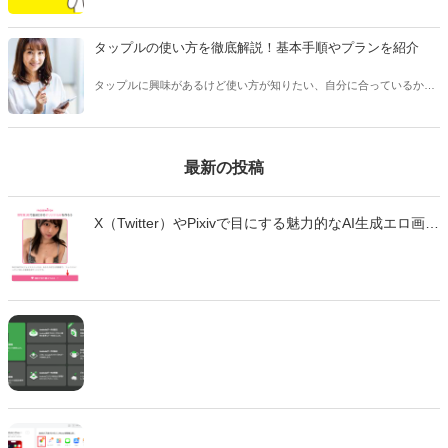
頻度で送るべきか悩んだことはありませんか？本記事ではマッチング
アプリのメッセージで適切なタイミングや頻度、相手を不快にさせな
い回数などをご紹介します。
タップルの使い方を徹底解説！基本手順やプランを紹介
タップルに興味があるけど使い方が知りたい、自分に合っているかわ
からない、という方は多くいます。 タップルは人気のあるマッチング
アプリですが、他のアプリとは変わった点が多く、使い方を事前に知
っておくことをおすすめします。
最新の投稿
X（Twitter）やPixivで目にする魅力的なAI生成エロ画
像・エロ動画。「自分も作ってみたい」と思っても、
どのツールを使えばいいのか、違法性はないのか、不
安に感じていませんか？ この記事では、生成AIでエロ
画像やエロ動画を作成できる厳選ツール10選と、実際
の作成手順を初心者向けに徹底解説します。無料で始
められるツールから、高品質な画像を生成できる有料
ツールまで、それぞれの特徴や使い方を詳しく紹介し
ます。 法的な注意点も含めて、安全に画像生成を楽し
むための完全ガイドです。