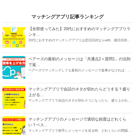
マッチングアプリ記事ランキング
【全部使ってみた】20代におすすめのマッチングアプリラ
ンキ...
20代におすすめのマッチングアプリは恋活目的ならwith、婚活目的な
らマリッシュ、デート目的ならタップルです。自分に合ったマッチン
グアプリを選ぶには、目的だけじゃなく会員数や年齢層、安全性、料
金にも注目してください。特に料金はアプリで異なることが多いで
ペアーズの最初のメッセージは「共通点2＋質問1」の法則
す。恋活アプリは女性が無料で男性が有料のものが多く、婚活アプリ
で返...
は男女ともに料金がかかるものがほとんどです。
ペアーズでマッチングしても最初のメッセージで返事がなければ、会
えません。今回は、返事をもらいやすいメッセージの書き方と2通目
以降のメッセージが続かない原因を紹介します。
マッチングアプリで会話のネタが切れたらどうする？盛り
上がる...
マッチングアプリで会話のネタが切れそうになったら、盛り上がれる
ネタをみつけたり今ある話題を広げたりすることが大切です。今回は
話が途切れたときの原因別に対処法をご紹介します。会話に困ってい
る人はぜひ参考にしてみてくださいね。
マッチングアプリのメッセージで適切な頻度はどれくら
い？ベス...
マッチングアプリで相手にメッセージを送る時、どれくらいの間隔や