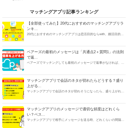
マッチングアプリ記事ランキング
【全部使ってみた】20代におすすめのマッチングアプリラ
ンキ...
20代におすすめのマッチングアプリは恋活目的ならwith、婚活目的な
らマリッシュ、デート目的ならタップルです。自分に合ったマッチン
グアプリを選ぶには、目的だけじゃなく会員数や年齢層、安全性、料
金にも注目してください。特に料金はアプリで異なることが多いで
ペアーズの最初のメッセージは「共通点2＋質問1」の法則
す。恋活アプリは女性が無料で男性が有料のものが多く、婚活アプリ
で返...
は男女ともに料金がかかるものがほとんどです。
ペアーズでマッチングしても最初のメッセージで返事がなければ、会
えません。今回は、返事をもらいやすいメッセージの書き方と2通目
以降のメッセージが続かない原因を紹介します。
マッチングアプリで会話のネタが切れたらどうする？盛り
上がる...
マッチングアプリで会話のネタが切れそうになったら、盛り上がれる
ネタをみつけたり今ある話題を広げたりすることが大切です。今回は
話が途切れたときの原因別に対処法をご紹介します。会話に困ってい
る人はぜひ参考にしてみてくださいね。
マッチングアプリのメッセージで適切な頻度はどれくら
い？ベス...
マッチングアプリで相手にメッセージを送る時、どれくらいの間隔や
頻度で送るべきか悩んだことはありませんか？本記事ではマッチング