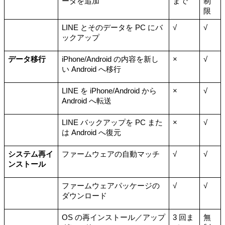
ータを追加
まで
制
限
LINE とそのデータを PC にバ
√
√
ックアップ
データ移行
iPhone/Android の内容を新し
×
√
い Android へ移行
LINE を iPhone/Android から 
×
√
Android へ転送
LINE バックアップを PC また
×
√
は Android へ復元
システム再イ
ファームウェアの自動マッチ
√
√
ンストール
ファームウェアパッケージの
√
√
ダウンロード
OS の再インストール／アップ
3 回ま
無