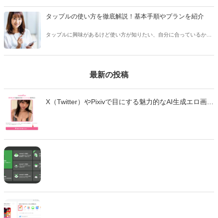
アプリのメッセージで適切なタイミングや頻度、相手を不快にさせな
い回数などをご紹介します。
タップルの使い方を徹底解説！基本手順やプランを紹介
タップルに興味があるけど使い方が知りたい、自分に合っているかわ
からない、という方は多くいます。 タップルは人気のあるマッチング
アプリですが、他のアプリとは変わった点が多く、使い方を事前に知
っておくことをおすすめします。
最新の投稿
X（Twitter）やPixivで目にする魅力的なAI生成エロ画
像・エロ動画。「自分も作ってみたい」と思っても、
どのツールを使えばいいのか、違法性はないのか、不
安に感じていませんか？ この記事では、生成AIでエロ
画像やエロ動画を作成できる厳選ツール10選と、実際
の作成手順を初心者向けに徹底解説します。無料で始
められるツールから、高品質な画像を生成できる有料
ツールまで、それぞれの特徴や使い方を詳しく紹介し
ます。 法的な注意点も含めて、安全に画像生成を楽し
むための完全ガイドです。