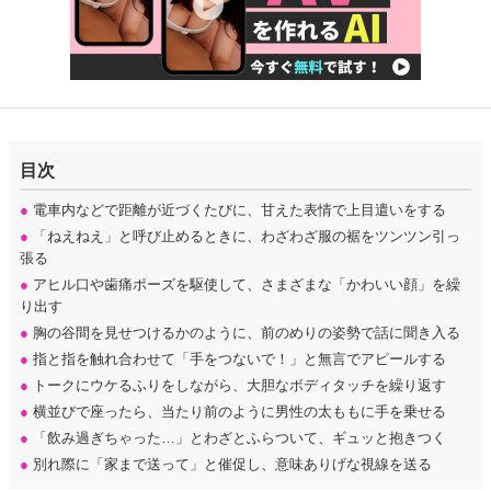
目次
●
電車内などで距離が近づくたびに、甘えた表情で上目遣いをする
●
「ねえねえ」と呼び止めるときに、わざわざ服の裾をツンツン引っ
張る
●
アヒル口や歯痛ポーズを駆使して、さまざまな「かわいい顔」を繰
り出す
●
胸の谷間を見せつけるかのように、前のめりの姿勢で話に聞き入る
●
指と指を触れ合わせて「手をつないで！」と無言でアピールする
●
トークにウケるふりをしながら、大胆なボディタッチを繰り返す
●
横並びで座ったら、当たり前のように男性の太ももに手を乗せる
●
「飲み過ぎちゃった…」とわざとふらついて、ギュッと抱きつく
●
別れ際に「家まで送って」と催促し、意味ありげな視線を送る