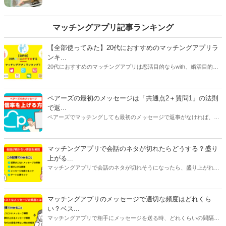
は、モテのヒントが隠されているかもしれません。そ
こで今回は、10代から20代の独身女性500名に聞いた
アンケートを参考に「『ドン引きしたけど、学ぶべき
マッチングアプリ記事ランキング
ところもあるかも…』と感心した計算高い女のモテテ
ク９パターン」をご紹介します。
【全部使ってみた】20代におすすめのマッチングアプリラ
ンキ...
20代におすすめのマッチングアプリは恋活目的ならwith、婚活目的な
らマリッシュ、デート目的ならタップルです。自分に合ったマッチン
グアプリを選ぶには、目的だけじゃなく会員数や年齢層、安全性、料
金にも注目してください。特に料金はアプリで異なることが多いで
ペアーズの最初のメッセージは「共通点2＋質問1」の法則
す。恋活アプリは女性が無料で男性が有料のものが多く、婚活アプリ
で返...
は男女ともに料金がかかるものがほとんどです。
ペアーズでマッチングしても最初のメッセージで返事がなければ、会
えません。今回は、返事をもらいやすいメッセージの書き方と2通目
以降のメッセージが続かない原因を紹介します。
マッチングアプリで会話のネタが切れたらどうする？盛り
上がる...
マッチングアプリで会話のネタが切れそうになったら、盛り上がれる
ネタをみつけたり今ある話題を広げたりすることが大切です。今回は
話が途切れたときの原因別に対処法をご紹介します。会話に困ってい
る人はぜひ参考にしてみてくださいね。
マッチングアプリのメッセージで適切な頻度はどれくら
い？ベス...
マッチングアプリで相手にメッセージを送る時、どれくらいの間隔や