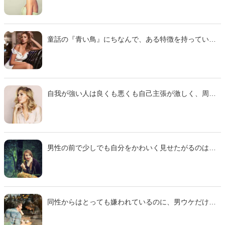
てきたため、それで知ったという人も多いでしょう。
今回は、そんな小賢しい人の性格や言動を徹底解説！
「あざとい」との違いについても解説します。
童話の『青い鳥』にちなんで、ある特徴を持っている
人を指して「青い鳥症候群」と呼ぶことがあります。
いったいどういう人のことを言うのでしょうか。そこ
で今回は、「青い鳥症候群」の意味や特徴を徹底解
説！青い鳥症候群になってしまう原因や、恋愛傾向に
も迫ります。
自我が強い人は良くも悪くも自己主張が激しく、周り
からの印象は大きく分かれていることがほとんど。今
回は、魅力もあれば短所もある「自我が強い人」に大
注目！彼らの性格や特徴、さらには周りからの印象ま
で、自我が強い人にまつわる秘密をまとめてみまし
た！
男性の前で少しでも自分をかわいく見せたがるのは、
女性の心理として当然のことかもしれません。しか
し、度がすぎると「それはちょっと…」と敬遠されて
しまうおそれもあるので、程度は考えたほうがいいで
しょう。そこで今回は、10代から20代の独身男性に聞
いたアンケート調査を参考に、「『ぶりっ子すぎてち
同性からはとっても嫌われているのに、男ウケだけは
ょっとイラつく』と感じる女性の特徴」をご紹介しま
バツグンの女性に心当たりはありませんか？たとえ人
す。
間性を好きになれなくても、そのたくみな世渡り術に