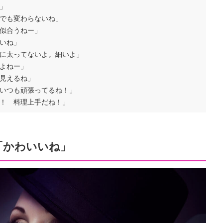
」
でも変わらないね」
似合うねー」
いね」
に太ってないよ。細いよ」
よねー」
見えるね」
いつも頑張ってるね！」
！ 料理上手だね！」
「かわいいね」