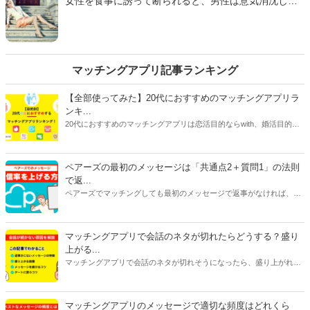
女性を食事に誘って断られると、男性は意気消沈して
返す言葉９パターン」をご紹介します。
しまうもの。しかし、実は単にタイミングが悪かった
だけで、別の日ならあっさりＯＫしてもらえることも
あるようです。そこで今回は『オトメスゴレン』女性
読者への調査結果をもとに、「突然のデートの誘いを
『別の日ならいいんだけど…』と断る女性の本音９パ
マッチングアプリ記事ランキング
ターン」をご紹介します。
【全部使ってみた】20代におすすめのマッチングアプリラ
ンキ...
20代におすすめのマッチングアプリは恋活目的ならwith、婚活目的な
らマリッシュ、デート目的ならタップルです。自分に合ったマッチン
グアプリを選ぶには、目的だけじゃなく会員数や年齢層、安全性、料
金にも注目してください。特に料金はアプリで異なることが多いで
ペアーズの最初のメッセージは「共通点2＋質問1」の法則
す。恋活アプリは女性が無料で男性が有料のものが多く、婚活アプリ
で返...
は男女ともに料金がかかるものがほとんどです。
ペアーズでマッチングしても最初のメッセージで返事がなければ、会
えません。今回は、返事をもらいやすいメッセージの書き方と2通目
以降のメッセージが続かない原因を紹介します。
マッチングアプリで会話のネタが切れたらどうする？盛り
上がる...
マッチングアプリで会話のネタが切れそうになったら、盛り上がれる
ネタをみつけたり今ある話題を広げたりすることが大切です。今回は
話が途切れたときの原因別に対処法をご紹介します。会話に困ってい
る人はぜひ参考にしてみてくださいね。
マッチングアプリのメッセージで適切な頻度はどれくら