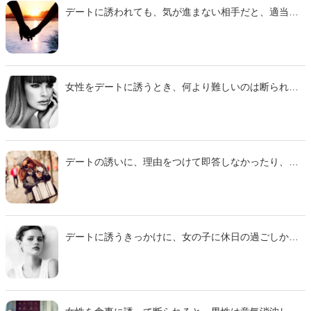
デートに誘われても、気が進まない相手だと、適当な
理由を挙げて断ってしまう女性は多いようです。で
は、どんな「用事」が目くらましとして使われやすい
のでしょうか。そこで今回は、10代から20代の独身女
性87名に聞いたアンケートを参考に、「誘ってくれた
男性を傷つけないために使う『優しいウソ』」をご紹
女性をデートに誘うとき、何より難しいのは断られた
介します。
場合の「本音」の見抜き方です。たまたま都合が悪か
ったのか、完全に脈ナシなのかを判断できれば、次の
アプローチがスムーズになるでしょう。そこで今回
は、10代から20代の独身女性500名に聞いたアンケー
トを参考に、「もっと押せばOKが出る!?実は脈アリな
デートの誘いに、理由をつけて即答しなかったり、土
デートの断り文句」をご紹介します。
壇場でキャンセルする女の子は、実は遠回しに断って
いるのかもしれません。そこで今回は、10代から20代
の独身女性500名に聞いたアンケートを参考に「デート
の誘いを断らない女子が発する『本音は嫌』のサイン
９パターン」をご紹介します。
デートに誘うきっかけに、女の子に休日の過ごしかた
を聞くことがあります。しかし、その返事の意味を見
極めないと、成功するチャンスを逃してしまうかもし
れません。そこで今回は、『オトメスゴレン』女性読
者へのアンケートをもとに「『休日は何している
の？』と聞かれたとき、デートしたくない男性にだけ