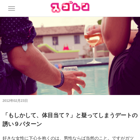
2012年02月23日
「もしかして、体目当て？」と疑ってしまうデートの
誘い９パターン
好きな女性に下心を抱くのは、男性ならば当然のこと。ですがガツ