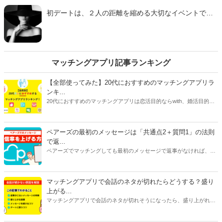
代の独身女性439名を対象にしたアンケートを参考に、
初デートは、２人の距離を縮める大切なイベントで
「誘ってるの？女性を困惑させるまわりくどい言い
す。ところが、誘い方を一歩間違えると相手との間に
方」を紹介します。
溝ができてしまうかもしれません。今回は『オトメス
ゴレン』女性読者に聞いた「初デートなら慎重に!!『そ
んなに深い仲じゃないのに』と警戒される誘い方」を
紹介します。
マッチングアプリ記事ランキング
【全部使ってみた】20代におすすめのマッチングアプリラ
ンキ...
20代におすすめのマッチングアプリは恋活目的ならwith、婚活目的な
らマリッシュ、デート目的ならタップルです。自分に合ったマッチン
グアプリを選ぶには、目的だけじゃなく会員数や年齢層、安全性、料
金にも注目してください。特に料金はアプリで異なることが多いで
ペアーズの最初のメッセージは「共通点2＋質問1」の法則
す。恋活アプリは女性が無料で男性が有料のものが多く、婚活アプリ
で返...
は男女ともに料金がかかるものがほとんどです。
ペアーズでマッチングしても最初のメッセージで返事がなければ、会
えません。今回は、返事をもらいやすいメッセージの書き方と2通目
以降のメッセージが続かない原因を紹介します。
マッチングアプリで会話のネタが切れたらどうする？盛り
上がる...
マッチングアプリで会話のネタが切れそうになったら、盛り上がれる
ネタをみつけたり今ある話題を広げたりすることが大切です。今回は
話が途切れたときの原因別に対処法をご紹介します。会話に困ってい