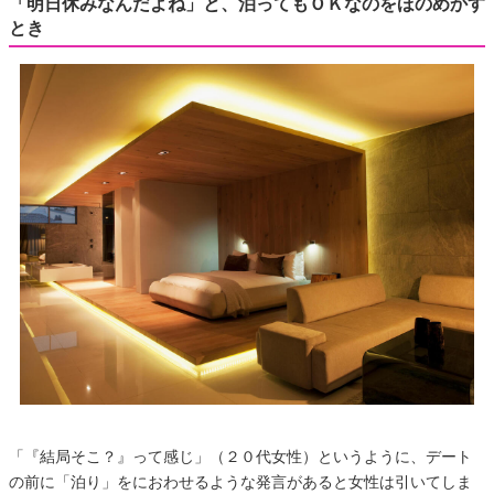
「明日休みなんだよね」と、泊ってもＯＫなのをほのめかす
とき
「『結局そこ？』って感じ」（２０代女性）というように、デート
の前に「泊り」をにおわせるような発言があると女性は引いてしま