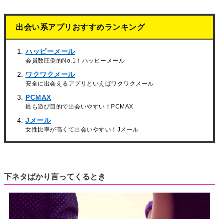
出会い系アプリおすすめランキング
ハッピーメール
会員数圧倒的No.1！ハッピーメール
ワクワクメール
安全に出会えるアプリといえばワクワクメール
PCMAX
最も遊び目的で出会いやすい！PCMAX
Jメール
女性比率が高くて出会いやすい！Jメール
下ネタばかり言ってくるとき