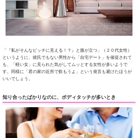
「『私がそんなビッチに見える！？』と腹が立つ」（２０代女性）
というように、彼氏でもない男性から「自宅デート」を催促されて
も、「軽い女」に見られた気がしてムッとする女性が多いようで
す。同様に「君の家の近所で飲もうよ」という発言も避けたほうが
いいでしょう。
知り合ったばかりなのに、ボディタッチが多いとき