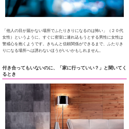
「他人の目が届かない場所でふたりきりになるのは怖い」（２０代
女性）というように、すぐに密室に連れ込もうとする男性に女性は
警戒心を抱くようです。きちんと信頼関係ができるまで、ふたりき
りになる場所へは誘わないほうがいいかもしれません。
付き合ってもいないのに、「家に行っていい？」と聞いてく
るとき