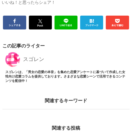
いいね！と思ったらシェア！
この記事のライター
スゴレン
スゴレンは、「男女の恋愛の本音」を集めた恋愛アンケートに基づいて作成した女
性向け恋愛コラムを提供しております。さまざまな恋愛シーンで活用できるコンテ
ンツを配信中！
関連するキーワード
関連する投稿