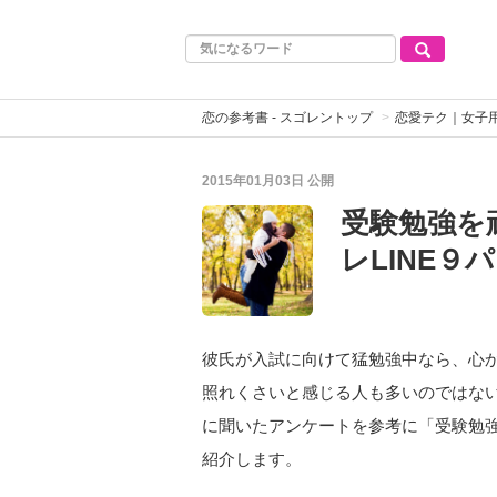
恋の参考書 - スゴレントップ
恋愛テク｜女子
2015年01月03日
公開
受験勉強を
レLINE９
彼氏が入試に向けて猛勉強中なら、心
照れくさいと感じる人も多いのではないで
に聞いたアンケートを参考に「受験勉強
紹介します。