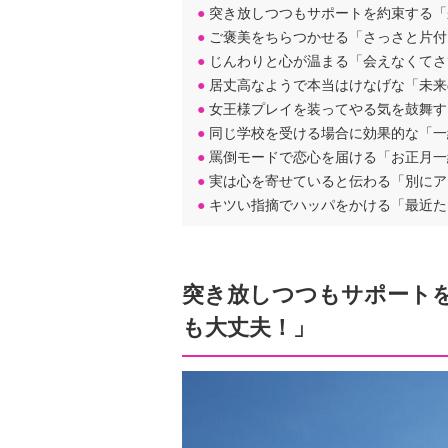
●
突き放しつつもサポートを約束する「
●
ご褒美をちらつかせる「さっさと片付
●
じんわりと心が温まる「会えなくてさ
●
居丈高なようで本当はけなげな「未来
●
女王様プレイを装ってやる気を鼓舞す
●
同じ学校を受ける場合に効果的な「一
●
罵倒モードで恋心を届ける「お正月一
●
実は心を寄せていると伝わる「別にア
●
キツい指摘でハッパをかける「最近た
突き放しつつもサポート
も大丈夫！」