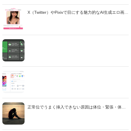
X（Twitter）やPixivで目にする魅力的なAI生成エロ画
像・エロ動画。「自分も作ってみたい」と思っても、
どのツールを使えばいいのか、違法性はないのか、不
安に感じていませんか？ この記事では、生成AIでエロ
画像やエロ動画を作成できる厳選ツール10選と、実際
の作成手順を初心者向けに徹底解説します。無料で始
められるツールから、高品質な画像を生成できる有料
ツールまで、それぞれの特徴や使い方を詳しく紹介し
ます。 法的な注意点も含めて、安全に画像生成を楽し
むための完全ガイドです。
正常位でうまく挿入できない原因は体位・緊張・体質
などさまざま。 本記事では主な理由と、痛みを減らし
スムーズに行えるための対策をわかりやすく解説しま
す。