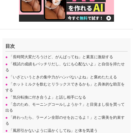
目次
●
「長時間大変だろうけど、がんばってね」と素直に激励する
●
「模試の成績もバッチリだし、なにも心配ないよ」と自信を持たせ
る
●
「いざというときの集中力がハンパないよね」と褒めたたえる
●
「ホットミルクを飲むとリラックスできるかも」と具体的な助言を
する
●
「気分転換に付き合うよ」と話し相手になる
●
「念のため、モーニングコールしようか？」と目覚まし役を買って
出る
●
「終わったら、ラーメン全部のせをおごるよ！」とご褒美を約束す
る
●
「風邪引かないように温かくしてね」と体を気遣う