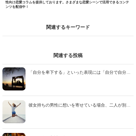
性向け恋愛コラムを提供しております。さまざまな恋愛シーンで活用できるコンテ
ンツを配信中！
関連するキーワード
関連する投稿
「自分を卑下する」といった表現には「自分で自分が
嫌になる」といったイメージがありますよね。とはい
え、「卑下の正しい意味は？」と聞かれたら、答えら
れない人も多いのではないでしょうか。そこで今回は
「卑下」という言葉の意味とともに、自分を卑下する
人の特徴や対処法、自分を卑下する癖を改善する方法
彼女持ちの男性に想いを寄せている場合、二人が別れ
などをご紹介します。
てしまったときが最大のチャンスです。もし「元カノ
からひどい仕打ちを受けて別れた」のだとしたら、そ
の傷心を上手にフォローして、何としてもお近づきに
なりたいところです。そこで今回は、10代から20代の
独身女性に聞いたアンケート調査を参考に、「元カノ