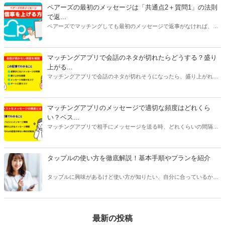
金にも注目してください。特に料金はアプリで異なることが多いで
ペアーズの最初のメッセージは「共通点2＋質問1」の法則
す。恋活アプリは女性が無料で男性が有料のものが多く、婚活アプリ
で返...
は男女ともに料金がかかるものがほとんどです。
ペアーズでマッチングしても最初のメッセージで返事がなければ、会
えません。今回は、返事をもらいやすいメッセージの書き方と2通目
以降のメッセージが続かない原因を紹介します。
マッチングアプリで会話のネタが切れたらどうする？盛り
上がる...
マッチングアプリで会話のネタが切れそうになったら、盛り上がれる
ネタをみつけたり今ある話題を広げたりすることが大切です。今回は
話が途切れたときの原因別に対処法をご紹介します。会話に困ってい
る人はぜひ参考にしてみてくださいね。
マッチングアプリのメッセージで適切な頻度はどれくら
い？ベス...
マッチングアプリで相手にメッセージを送る時、どれくらいの間隔や
頻度で送るべきか悩んだことはありませんか？本記事ではマッチング
アプリのメッセージで適切なタイミングや頻度、相手を不快にさせな
い回数などをご紹介します。
タップルの使い方を徹底解説！基本手順やプランを紹介
タップルに興味があるけど使い方が知りたい、自分に合っているかわ
からない、という方は多くいます。 タップルは人気のあるマッチング
アプリですが、他のアプリとは変わった点が多く、使い方を事前に知
っておくことをおすすめします。
最新の投稿