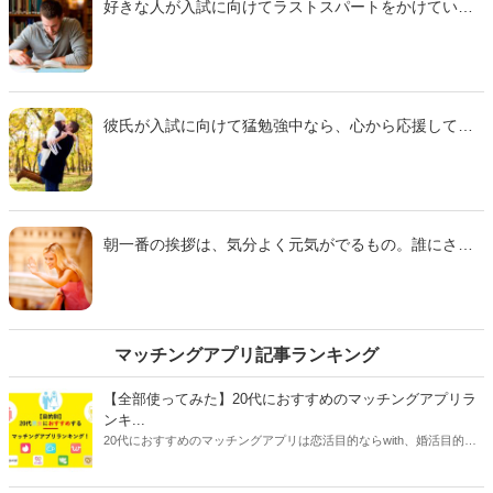
好きな人が入試に向けてラストスパートをかけていた
にひどい振られ方をした男性へのアプローチ」をご紹
ら、「がんばって！」と応援したくなるもの。でもタ
介します。
イミングを間違えると、ただでさえ神経質になってい
るカレを、余計イラつかせてしまうかもしれません。
そこで今回は、10代から20代の独身男性99名に聞いた
アンケートを参考に「今じゃない！受験勉強中の男子
彼氏が入試に向けて猛勉強中なら、心から応援してあ
を励ますNGタイミング」をご紹介します。
げたいもの。とはいえ、真正面から励ますのは照れく
さいと感じる人も多いのではないでしょうか。そこで
今回は、10代から20代の独身男性230名に聞いたアン
ケートを参考に「受験勉強を頑張る男子を奮い立たせ
るツンデレLINE９パターン」をご紹介します。
朝一番の挨拶は、気分よく元気がでるもの。誰にされ
ても嬉しいですが、女性のほうから気になる男性へ積
極的に挨拶をすれば、好印象を与えられそうです。そ
こで今回は、『スゴレン』男性読者への調査結果をも
とに、「男性に『この子から元気をもらった！』と思
わせる朝の挨拶９パターン」をご紹介します。
マッチングアプリ記事ランキング
【全部使ってみた】20代におすすめのマッチングアプリラ
ンキ...
20代におすすめのマッチングアプリは恋活目的ならwith、婚活目的な
らマリッシュ、デート目的ならタップルです。自分に合ったマッチン
グアプリを選ぶには、目的だけじゃなく会員数や年齢層、安全性、料