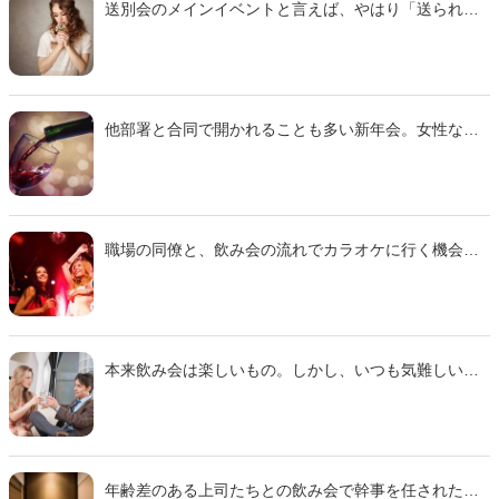
送別会のメインイベントと言えば、やはり「送られる
人の挨拶」でしょう。自分が送られる立場なら、参加
者の心に余韻を残すような内容にしたいところです。
そこで今回は、10代から20代の独身男性136名に聞い
たアンケートを参考に「行かないでくれっ！男性の心
を揺らす送別会での挨拶」をご紹介いたします。
他部署と合同で開かれることも多い新年会。女性なら
ではの細やかさをアピールすれば、注目してくれる男
性もいるかもしれません。そこで今回は、インターネ
ットユーザーの独身男性500名に聞いたアンケートを参
考に「『新年会で『いい子だな』と男性社員の目に留
まる気配り９パターン」をご紹介します。
職場の同僚と、飲み会の流れでカラオケに行く機会も
あるでしょう。そんなとき、お局様の前で新曲ばかり
歌ったり、お局様の選曲に微妙なリアクションをした
りすると、場が白けてしまうかもしれません。そこで
今回は『スゴエル』読者へのアンケートを参考に、
「お局様にジェネレーションギャップを感じさせずに
本来飲み会は楽しいもの。しかし、いつも気難しい上
カラオケを盛り上げる方法」をご紹介します。
司が横にいると、一体何を話せばいいのかわからず困
ってしまう人もいるのではないでしょうか。そこで今
回は『スゴエル』読者へのアンケートをもとに「いつ
もムスッとしていて気難しい上司との飲み会中の会話
のコツ」をご紹介します。
年齢差のある上司たちとの飲み会で幹事を任された