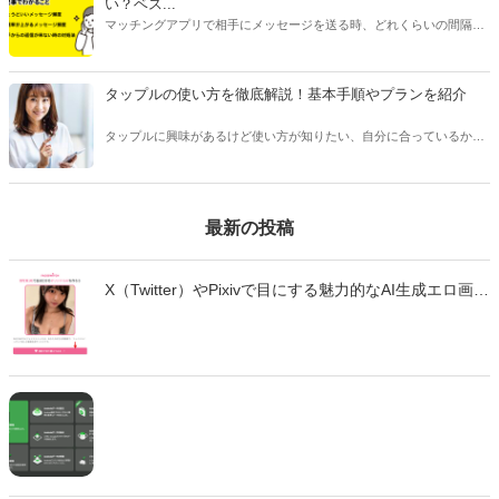
い？ベス...
マッチングアプリで相手にメッセージを送る時、どれくらいの間隔や
頻度で送るべきか悩んだことはありませんか？本記事ではマッチング
アプリのメッセージで適切なタイミングや頻度、相手を不快にさせな
い回数などをご紹介します。
タップルの使い方を徹底解説！基本手順やプランを紹介
タップルに興味があるけど使い方が知りたい、自分に合っているかわ
からない、という方は多くいます。 タップルは人気のあるマッチング
アプリですが、他のアプリとは変わった点が多く、使い方を事前に知
っておくことをおすすめします。
最新の投稿
X（Twitter）やPixivで目にする魅力的なAI生成エロ画
像・エロ動画。「自分も作ってみたい」と思っても、
どのツールを使えばいいのか、違法性はないのか、不
安に感じていませんか？ この記事では、生成AIでエロ
画像やエロ動画を作成できる厳選ツール10選と、実際
の作成手順を初心者向けに徹底解説します。無料で始
められるツールから、高品質な画像を生成できる有料
ツールまで、それぞれの特徴や使い方を詳しく紹介し
ます。 法的な注意点も含めて、安全に画像生成を楽し
むための完全ガイドです。