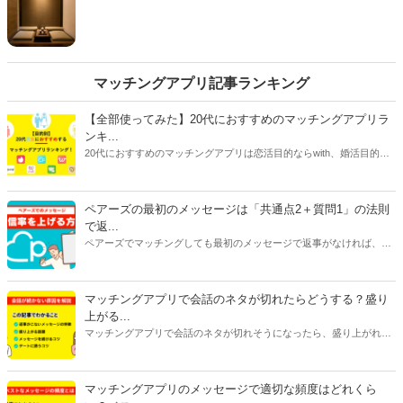
ら、どんなお店を選ぶべきか迷ってしまうもの。上司
たちに満足してもらえて、かつ自分の好感度がアップ
するのは一体どんなお店でしょうか。そこで今回は
『スゴレン』男性読者へのアンケートを参考に、「オ
ジサン上司が多い飲み会で『気が利くなあ』と喜ばれ
マッチングアプリ記事ランキング
るお店」をご紹介します。
【全部使ってみた】20代におすすめのマッチングアプリラ
ンキ...
20代におすすめのマッチングアプリは恋活目的ならwith、婚活目的な
らマリッシュ、デート目的ならタップルです。自分に合ったマッチン
グアプリを選ぶには、目的だけじゃなく会員数や年齢層、安全性、料
金にも注目してください。特に料金はアプリで異なることが多いで
ペアーズの最初のメッセージは「共通点2＋質問1」の法則
す。恋活アプリは女性が無料で男性が有料のものが多く、婚活アプリ
で返...
は男女ともに料金がかかるものがほとんどです。
ペアーズでマッチングしても最初のメッセージで返事がなければ、会
えません。今回は、返事をもらいやすいメッセージの書き方と2通目
以降のメッセージが続かない原因を紹介します。
マッチングアプリで会話のネタが切れたらどうする？盛り
上がる...
マッチングアプリで会話のネタが切れそうになったら、盛り上がれる
ネタをみつけたり今ある話題を広げたりすることが大切です。今回は
話が途切れたときの原因別に対処法をご紹介します。会話に困ってい
る人はぜひ参考にしてみてくださいね。
マッチングアプリのメッセージで適切な頻度はどれくら