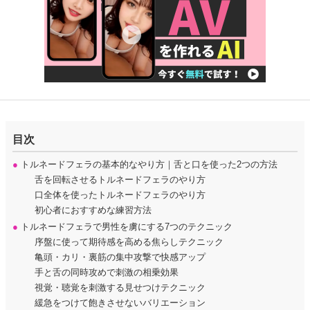
目次
●
トルネードフェラの基本的なやり方｜舌と口を使った2つの方法
舌を回転させるトルネードフェラのやり方
口全体を使ったトルネードフェラのやり方
初心者におすすめな練習方法
●
トルネードフェラで男性を虜にする7つのテクニック
序盤に使って期待感を高める焦らしテクニック
亀頭・カリ・裏筋の集中攻撃で快感アップ
手と舌の同時攻めで刺激の相乗効果
視覚・聴覚を刺激する見せつけテクニック
緩急をつけて飽きさせないバリエーション