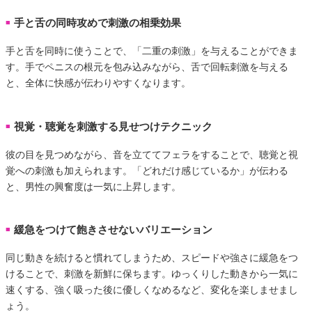
手と舌の同時攻めで刺激の相乗効果
■
手と舌を同時に使うことで、「二重の刺激」を与えることができま
す。手でペニスの根元を包み込みながら、舌で回転刺激を与える
と、全体に快感が伝わりやすくなります。
視覚・聴覚を刺激する見せつけテクニック
■
彼の目を見つめながら、音を立ててフェラをすることで、聴覚と視
覚への刺激も加えられます。「どれだけ感じているか」が伝わる
と、男性の興奮度は一気に上昇します。
緩急をつけて飽きさせないバリエーション
■
同じ動きを続けると慣れてしまうため、スピードや強さに緩急をつ
けることで、刺激を新鮮に保ちます。ゆっくりした動きから一気に
速くする、強く吸った後に優しくなめるなど、変化を楽しませまし
ょう。