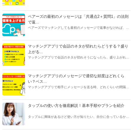
らマリッシュ、デート目的ならタップルです。自分に合ったマッチン
グアプリを選ぶには、目的だけじゃなく会員数や年齢層、安全性、料
金にも注目してください。特に料金はアプリで異なることが多いで
ペアーズの最初のメッセージは「共通点2＋質問1」の法則
す。恋活アプリは女性が無料で男性が有料のものが多く、婚活アプリ
で返...
は男女ともに料金がかかるものがほとんどです。
ペアーズでマッチングしても最初のメッセージで返事がなければ、会
えません。今回は、返事をもらいやすいメッセージの書き方と2通目
以降のメッセージが続かない原因を紹介します。
マッチングアプリで会話のネタが切れたらどうする？盛り
上がる...
マッチングアプリで会話のネタが切れそうになったら、盛り上がれる
ネタをみつけたり今ある話題を広げたりすることが大切です。今回は
話が途切れたときの原因別に対処法をご紹介します。会話に困ってい
る人はぜひ参考にしてみてくださいね。
マッチングアプリのメッセージで適切な頻度はどれくら
い？ベス...
マッチングアプリで相手にメッセージを送る時、どれくらいの間隔や
頻度で送るべきか悩んだことはありませんか？本記事ではマッチング
アプリのメッセージで適切なタイミングや頻度、相手を不快にさせな
い回数などをご紹介します。
タップルの使い方を徹底解説！基本手順やプランを紹介
タップルに興味があるけど使い方が知りたい、自分に合っているかわ
からない、という方は多くいます。 タップルは人気のあるマッチング
アプリですが、他のアプリとは変わった点が多く、使い方を事前に知