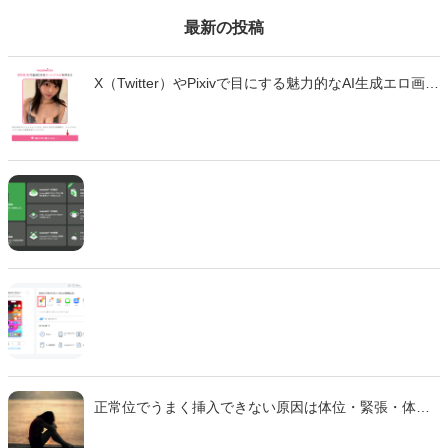
っておくことをおすすめします。
最新の投稿
X（Twitter）やPixivで目にする魅力的なAI生成エロ画
像・エロ動画。「自分も作ってみたい」と思っても、
どのツールを使えばいいのか、違法性はないのか、不
安に感じていませんか？ この記事では、生成AIでエロ
画像やエロ動画を作成できる厳選ツール10選と、実際
の作成手順を初心者向けに徹底解説します。無料で始
められるツールから、高品質な画像を生成できる有料
ツールまで、それぞれの特徴や使い方を詳しく紹介し
ます。 法的な注意点も含めて、安全に画像生成を楽し
むための完全ガイドです。
正常位でうまく挿入できない原因は体位・緊張・体質
などさまざま。 本記事では主な理由と、痛みを減らし
スムーズに行えるための対策をわかりやすく解説しま