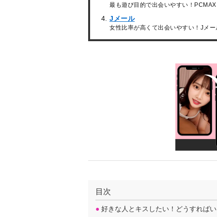
最も遊び目的で出会いやすい！PCMAX
Jメール
女性比率が高くて出会いやすい！Jメー
目次
●
好きな人とキスしたい！どうすればい