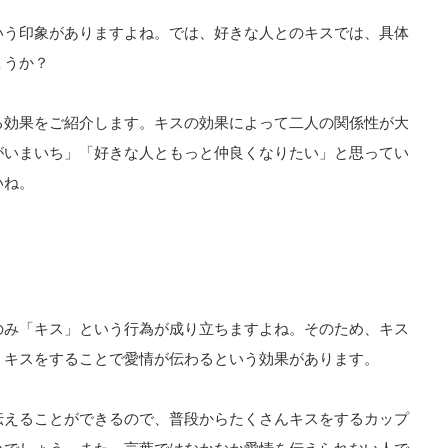
いう印象がありますよね。では、好きな人とのキスでは、具体
ょうか？
る効果をご紹介します。キスの効果によって二人の関係性が大
がいまいち」「好きな人ともっと仲良くなりたい」と思ってい
いね。
のみ「キス」という行為が成り立ちますよね。そのため、キス
、キスをすることで愛情が伝わるという効果があります。
伝えることができるので、普段からたくさんキスをするカップ