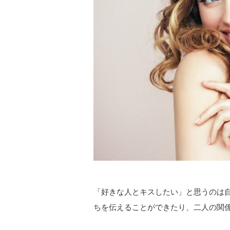
「好きな人とキスしたい」と思うのは
ちを伝えることができたり、二人の関