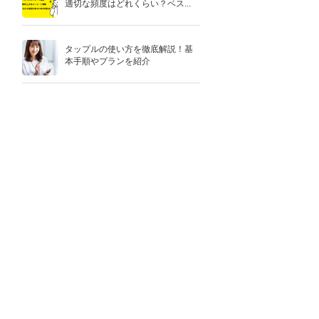
適切な頻度はどれくらい？ベス...
タップルの使い方を徹底解説！基
本手順やプランを紹介