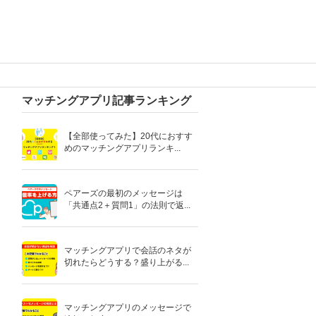
マッチングアプリ記事ランキング
【全部使ってみた】20代におすす
めのマッチングアプリランキ...
ペアーズの最初のメッセージは
「共通点2＋質問1」の法則で返...
マッチングアプリで会話のネタが
切れたらどうする？盛り上がる...
マッチングアプリのメッセージで