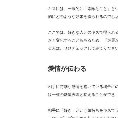
キスには、一般的に「素敵なこと」と
的にどのような効果を得られるのでし
ここでは、好きな人とのキスで得られ
きく変化することもあるため、「進展
る人は、ぜひチェックしてみてくださ
愛情が伝わる
相手に特別な感情を抱いている場合に
は一種の愛情表現と捉えることができ
相手に「好き」という気持ちをキスで