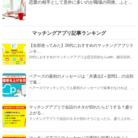
恋愛の相手として意外に多いのが職場の同僚。ふとし
た優しさに触れたことがきっかけで、好意が恋心に発
展することも…。そこで今回は、スゴレン男性読者へ
のアンケートを参考に、「同僚に対して『癒し系だな
ぁー』と感じる瞬間」をご紹介します。
マッチングアプリ記事ランキング
【全部使ってみた】20代におすすめのマッチングアプリラ
ンキ...
20代におすすめのマッチングアプリは恋活目的ならwith、婚活目的な
らマリッシュ、デート目的ならタップルです。自分に合ったマッチン
グアプリを選ぶには、目的だけじゃなく会員数や年齢層、安全性、料
金にも注目してください。特に料金はアプリで異なることが多いで
ペアーズの最初のメッセージは「共通点2＋質問1」の法則
す。恋活アプリは女性が無料で男性が有料のものが多く、婚活アプリ
で返...
は男女ともに料金がかかるものがほとんどです。
ペアーズでマッチングしても最初のメッセージで返事がなければ、会
えません。今回は、返事をもらいやすいメッセージの書き方と2通目
以降のメッセージが続かない原因を紹介します。
マッチングアプリで会話のネタが切れたらどうする？盛り
上がる...
マッチングアプリで会話のネタが切れそうになったら、盛り上がれる
ネタをみつけたり今ある話題を広げたりすることが大切です。今回は
話が途切れたときの原因別に対処法をご紹介します。会話に困ってい
る人はぜひ参考にしてみてくださいね。
マッチングアプリのメッセージで適切な頻度はどれくら