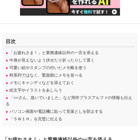
目次
●
「お疲れさま！」と業務連絡以外の一言を添える
●
中身が見えないよう伏せたり折ったりして置く
●
可愛い絵やスタンプの付いたメモ帳を使う
●
時系列ではなく、緊急順にメモを並べる
●
メモにキャンディなどを添えておく
●
絵文字やイラストをあしらう
●
「○○さん、急いでいました」など用件プラスアルファの情報も伝え
る
●
パソコン画面や電話機に貼って見落としを防止する
●
「５Ｗ１Ｈ」を完璧に伝える
「お疲れさま！」と業務連絡以外の一言を添える