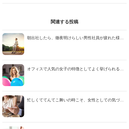
関連する投稿
朝出社したら、徹夜明けらしい男性社員が疲れた様子
で席に座っている…、そんな状況を経験したこともあ
るのではないでしょうか。相手が疲れているときこ
そ、好印象を残すチャンスかもしれません。そこで今
回は、20代から40代の未婚男性500名に聞いたアンケ
ートを参考に、「徹夜明けの男性社員に『いい子だな
オフィスで人気の女子の特徴としてよく挙げられるの
あ』と思われる行動」を探ってみました。
が「癒し系」です。男性社員が思わず癒される女性
は、普段どんな行動をしているのでしょうか。そこで
今回は、20代から40代の未婚男性500名に聞いたアン
ケートを参考に「男性社員が『こんな子が家にもいた
らいいな』と感じる癒し系女子の特徴」をご紹介しま
忙しくててんてこ舞いの時こそ、女性としての気づか
す。
いが男性陣を癒すのに功を奏すかもしれません。『ス
ゴレン』男性会員の声から、社内で人気を博す和み系
OLの特徴をご紹介します。参考にすれば、彼らのハー
トをわしづかみにできるかもしれません。