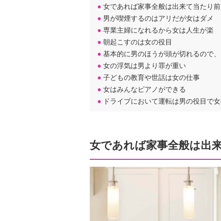
●
女であれば家事全般は出来て当たり前
●
男が喫煙するのはアリだが女はダメ
●
専業主婦になれるから女は人生が楽
●
朝起こすのは女の役目
●
基本的に男のほうが頭が切れるので、
●
女の浮気は男より罪が重い
●
子どもの教育や世話は女の仕事
●
女はみんなピアノができる
●
ドライブにおいて運転は男の役目で女
女であれば家事全般は出