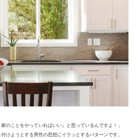
、家のことをやっていればいい』と思っているんですよ！」
し付けようとする男性の思想にイラッとするパターンです。