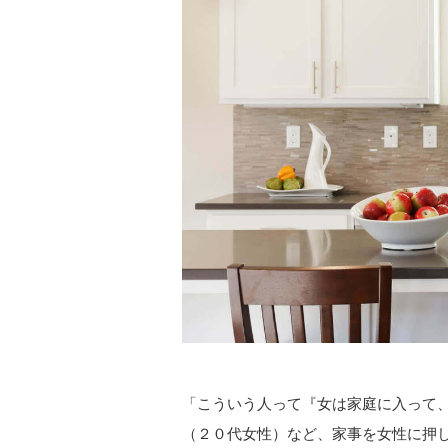
「こういう人って『女は家庭に入って
（２０代女性）など、家事を女性に押