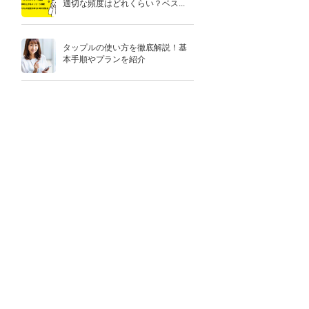
適切な頻度はどれくらい？ベス...
タップルの使い方を徹底解説！基
本手順やプランを紹介