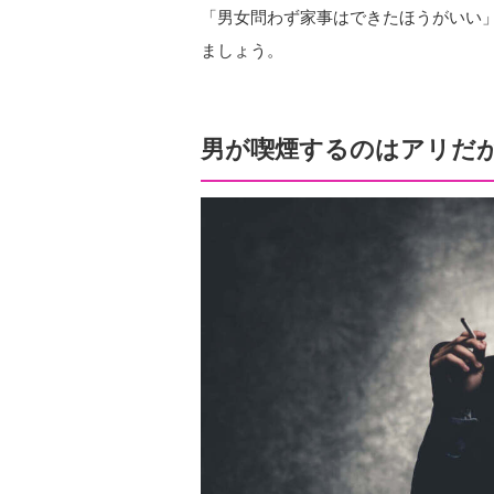
「男女問わず家事はできたほうがいい
ましょう。
男が喫煙するのはアリだ