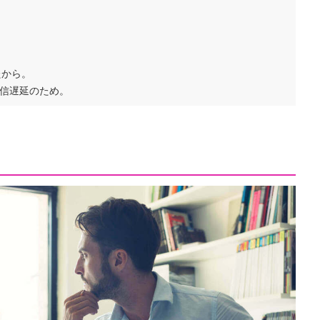
たから。
信遅延のため。