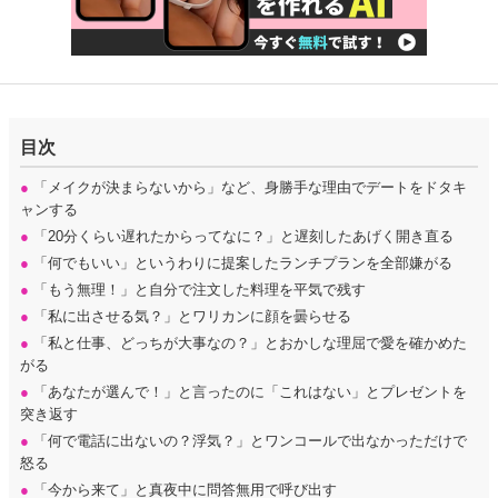
目次
●
「メイクが決まらないから」など、身勝手な理由でデートをドタキ
ャンする
●
「20分くらい遅れたからってなに？」と遅刻したあげく開き直る
●
「何でもいい」というわりに提案したランチプランを全部嫌がる
●
「もう無理！」と自分で注文した料理を平気で残す
●
「私に出させる気？」とワリカンに顔を曇らせる
●
「私と仕事、どっちが大事なの？」とおかしな理屈で愛を確かめた
がる
●
「あなたが選んで！」と言ったのに「これはない」とプレゼントを
突き返す
●
「何で電話に出ないの？浮気？」とワンコールで出なかっただけで
怒る
●
「今から来て」と真夜中に問答無用で呼び出す