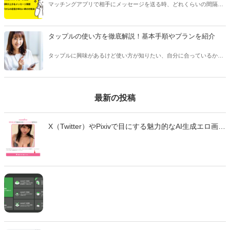
マッチングアプリで相手にメッセージを送る時、どれくらいの間隔や
頻度で送るべきか悩んだことはありませんか？本記事ではマッチング
アプリのメッセージで適切なタイミングや頻度、相手を不快にさせな
い回数などをご紹介します。
タップルの使い方を徹底解説！基本手順やプランを紹介
タップルに興味があるけど使い方が知りたい、自分に合っているかわ
からない、という方は多くいます。 タップルは人気のあるマッチング
アプリですが、他のアプリとは変わった点が多く、使い方を事前に知
っておくことをおすすめします。
最新の投稿
X（Twitter）やPixivで目にする魅力的なAI生成エロ画
像・エロ動画。「自分も作ってみたい」と思っても、
どのツールを使えばいいのか、違法性はないのか、不
安に感じていませんか？ この記事では、生成AIでエロ
画像やエロ動画を作成できる厳選ツール10選と、実際
の作成手順を初心者向けに徹底解説します。無料で始
められるツールから、高品質な画像を生成できる有料
ツールまで、それぞれの特徴や使い方を詳しく紹介し
ます。 法的な注意点も含めて、安全に画像生成を楽し
むための完全ガイドです。