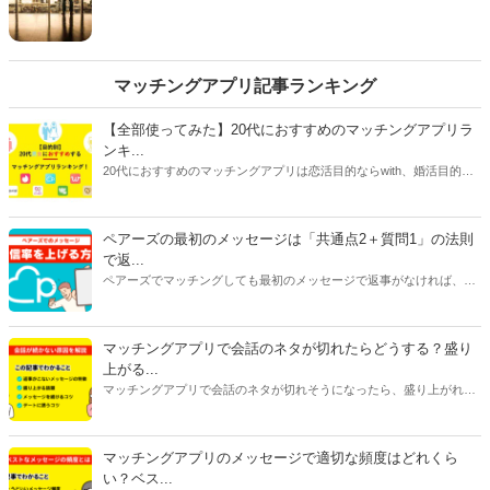
と』」をご紹介します。
しくあなたを受け入れられるというわけではないよう
です。そこで今回は10代から30代の独身男性175名に
行ったアンケートから、「『今甘えられても、面倒な
んだけど』と男性に思われてしまう瞬間」を紹介しま
マッチングアプリ記事ランキング
す。
【全部使ってみた】20代におすすめのマッチングアプリラ
ンキ...
20代におすすめのマッチングアプリは恋活目的ならwith、婚活目的な
らマリッシュ、デート目的ならタップルです。自分に合ったマッチン
グアプリを選ぶには、目的だけじゃなく会員数や年齢層、安全性、料
金にも注目してください。特に料金はアプリで異なることが多いで
ペアーズの最初のメッセージは「共通点2＋質問1」の法則
す。恋活アプリは女性が無料で男性が有料のものが多く、婚活アプリ
で返...
は男女ともに料金がかかるものがほとんどです。
ペアーズでマッチングしても最初のメッセージで返事がなければ、会
えません。今回は、返事をもらいやすいメッセージの書き方と2通目
以降のメッセージが続かない原因を紹介します。
マッチングアプリで会話のネタが切れたらどうする？盛り
上がる...
マッチングアプリで会話のネタが切れそうになったら、盛り上がれる
ネタをみつけたり今ある話題を広げたりすることが大切です。今回は
話が途切れたときの原因別に対処法をご紹介します。会話に困ってい
る人はぜひ参考にしてみてくださいね。
マッチングアプリのメッセージで適切な頻度はどれくら
い？ベス...