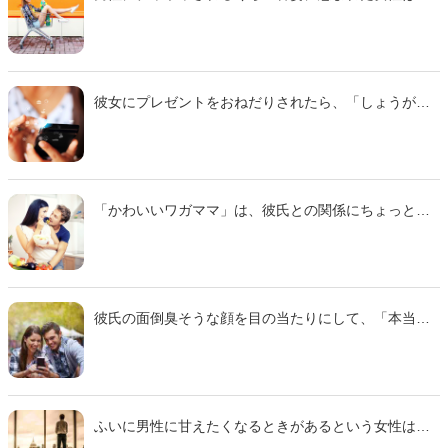
無意識のうちに女王様然と振る舞ってしまうことがあ
ります。とはいえ、「さすがにそれはナイな」という
行動を繰り返すのはまずいので、どこから先がNGなの
かを知っておいたほうがいいでしょう。そこで今回
は、10代から20代の独身男性に聞いたアンケート調査
彼女にプレゼントをおねだりされたら、「しょうがな
を参考に、「『カワイイからっていい気になりす
いなあ」とぼやきながらも聞き入れてしまう男性は多
ぎ！』と男性をイラッとさせるワガママ」をご紹介し
いもの。とはいえ、リクエストの仕方によっては、こ
ます。
ころよく買ってもらえるどころか、「お前なに様だ
よ！」と怒りを買ってしまうかもしれません。そこで
今回は、10代から20代の独身男性に聞いたアンケート
「かわいいワガママ」は、彼氏との関係にちょっとし
を参考に「その言い方はないだろ！と彼氏を怒らせる
た刺激を与えてくれるもの。身勝手なお願いを「恋の
おねだりのセリフ」をご紹介します。
スパイス」に変えるには、どんなタイミングで切り出
すといいのでしょうか。そこで今回は、10代から20代
の独身男性に聞いたアンケートを参考に「彼氏に『ワ
ガママ』を聞いてもらえるベストタイミング」をご紹
彼氏の面倒臭そうな顔を目の当たりにして、「本当に
介します。
私のことが好きなの？」と愛情を疑った経験のある人
は多いでしょう。とはいえ、「男性には、好きな彼女
のためでもダルいことがある」と知っておくと、少し
は気持ちが治まるかもしれません。そこで今回は10代
から20代の独身男性214名に聞いたアンケートを参考
ふいに男性に甘えたくなるときがあるという女性は、
に「彼女への気持ちは本物でも『ぶっちゃけダルいこ
多いのではないでしょうか。でも、男性はいつでも優