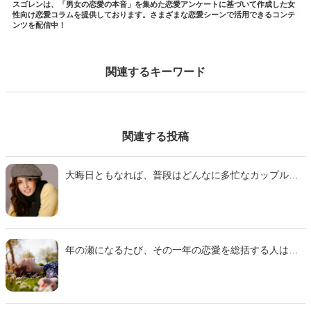
スゴレンは、「男女の恋愛の本音」を集めた恋愛アンケートに基づいて作成した女
性向け恋愛コラムを提供しております。さまざまな恋愛シーンで活用できるコンテ
ンツを配信中！
関連するキーワード
関連する投稿
大晦日ともなれば、普段はどんなに多忙なカップルで
も、少しはのんびり過ごすことでしょう。そんなリラ
ックスムードの中で、「毎年こんなふうに年を越せた
ら…」などと彼氏に思わせることができたら、プロポ
ーズを受ける日も近いかもしれません。そこで今回
は、20代から30代の独身男性に聞いたアンケートを参
年の瀬になるたび、その一年の恋愛を総括する人は少
考に「彼氏に結婚を意識させる『年越しデート中のほ
なくないでしょう。では、世の女性たちが「今年の恋
っこり発言』」をご紹介します。
愛で後悔している」のは、いったいどんなことなので
しょうか。そこで今回は、10代から20代の独身女性に
聞いたアンケート調査を参考に、「来年は同じ過ちを