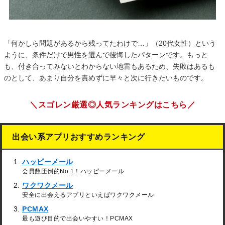
「何かしら問題があるから残ってたわけで…」（20代女性）という
ように、条件だけで男性を選んで後悔したパターンです。もっと
も、付き合ってみないとわからない地雷もあるため、失敗はあるも
のとして、あまり自分を責めずに早々と次に行きたいものです。
＼スゴレン厳選◎人気ランキングはこちら／
出会い系アプリおすすめランキング
ハッピーメール
会員数圧倒的No.1！ハッピーメール
ワクワクメール
安全に出会えるアプリといえばワクワクメール
PCMAX
最も遊び目的で出会いやすい！PCMAX