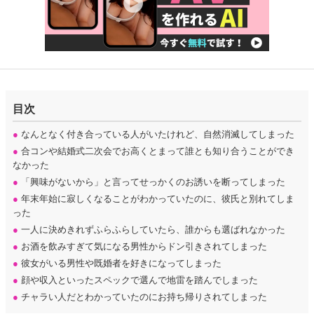
目次
●
なんとなく付き合っている人がいたけれど、自然消滅してしまった
●
合コンや結婚式二次会でお高くとまって誰とも知り合うことができ
なかった
●
「興味がないから」と言ってせっかくのお誘いを断ってしまった
●
年末年始に寂しくなることがわかっていたのに、彼氏と別れてしま
った
●
一人に決めきれずふらふらしていたら、誰からも選ばれなかった
●
お酒を飲みすぎて気になる男性からドン引きされてしまった
●
彼女がいる男性や既婚者を好きになってしまった
●
顔や収入といったスペックで選んで地雷を踏んでしまった
●
チャラい人だとわかっていたのにお持ち帰りされてしまった