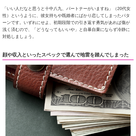
「いい人だなと思うと十中八九、パートナーがいますね」（20代女
性）というように、彼女持ちや既婚者にばかり恋してしまったパタ
ーンです。いずれにせよ、初期段階での引き返す勇気があれば傷が
浅く済むので、「どうなってもいいや」と自暴自棄にならず冷静に
対処しましょう。
顔や収入といったスペックで選んで地雷を踏んでしまった