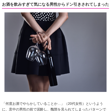
お酒を飲みすぎて気になる男性からドン引きされてしまった
「何度お酒でやらかしていることか…」（20代女性）というよう
に、意中の男性の前で泥酔し、醜態を見られてしまったパターンで