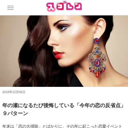
2018年12月06日
年の瀬になるたび後悔している「今年の恋の反省点」
９パターン
年末は「恋の大掃除」とばかりに、その年に起こった恋愛イベント