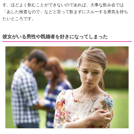
す。ほどよく飲むことができないのであれば、大事な飲み会では
「あした検査なので」などと言って飲まずにスルーする勇気を持ち
たいところです。
彼女がいる男性や既婚者を好きになってしまった