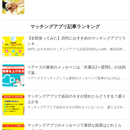
いうわけにはいかないもの。１度目とは一味違う工夫
で、彼女をあっと言わせてみてはいかがでしょうか。
そこで今回は、10代から20代の独身女性89名に聞いた
アンケートを参考に「『付き合って２度目のクリスマ
ス』に喜ばれるサプライズ」をご紹介します。
マッチングアプリ記事ランキング
【全部使ってみた】20代におすすめのマッチングアプリラ
ンキ...
20代におすすめのマッチングアプリは恋活目的ならwith、婚活目的な
らマリッシュ、デート目的ならタップルです。自分に合ったマッチン
グアプリを選ぶには、目的だけじゃなく会員数や年齢層、安全性、料
金にも注目してください。特に料金はアプリで異なることが多いで
ペアーズの最初のメッセージは「共通点2＋質問1」の法則
す。恋活アプリは女性が無料で男性が有料のものが多く、婚活アプリ
で返...
は男女ともに料金がかかるものがほとんどです。
ペアーズでマッチングしても最初のメッセージで返事がなければ、会
えません。今回は、返事をもらいやすいメッセージの書き方と2通目
以降のメッセージが続かない原因を紹介します。
マッチングアプリで会話のネタが切れたらどうする？盛り
上がる...
マッチングアプリで会話のネタが切れそうになったら、盛り上がれる
ネタをみつけたり今ある話題を広げたりすることが大切です。今回は
話が途切れたときの原因別に対処法をご紹介します。会話に困ってい
る人はぜひ参考にしてみてくださいね。
マッチングアプリのメッセージで適切な頻度はどれくら