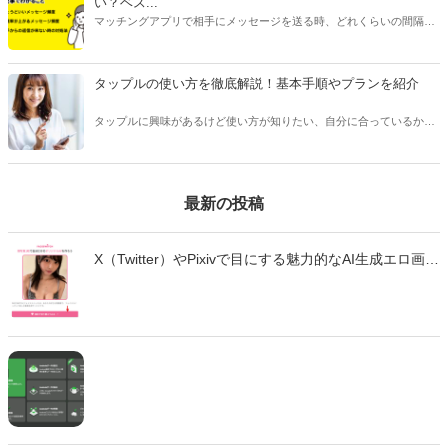
い？ベス...
マッチングアプリで相手にメッセージを送る時、どれくらいの間隔や
頻度で送るべきか悩んだことはありませんか？本記事ではマッチング
アプリのメッセージで適切なタイミングや頻度、相手を不快にさせな
い回数などをご紹介します。
タップルの使い方を徹底解説！基本手順やプランを紹介
タップルに興味があるけど使い方が知りたい、自分に合っているかわ
からない、という方は多くいます。 タップルは人気のあるマッチング
アプリですが、他のアプリとは変わった点が多く、使い方を事前に知
っておくことをおすすめします。
最新の投稿
X（Twitter）やPixivで目にする魅力的なAI生成エロ画
像・エロ動画。「自分も作ってみたい」と思っても、
どのツールを使えばいいのか、違法性はないのか、不
安に感じていませんか？ この記事では、生成AIでエロ
画像やエロ動画を作成できる厳選ツール10選と、実際
の作成手順を初心者向けに徹底解説します。無料で始
められるツールから、高品質な画像を生成できる有料
ツールまで、それぞれの特徴や使い方を詳しく紹介し
ます。 法的な注意点も含めて、安全に画像生成を楽し
むための完全ガイドです。