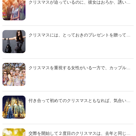
クリスマスが迫っているのに、彼女はおろか、誘いに
応じてくれそうな相手もいなかったら、なにをやって
もムダかも…と匙を投げたくなるもの。そんなとき
は、残り一ヵ月で絶望的な状況を覆した成功者の話に
耳を傾けて、作戦を立て直すといいかもしれません。
そこで今回は、10代から20代の独身男性に聞いたアン
クリスマスには、とっておきのプレゼントを贈って、
ケートを参考に「女の子とクリスマスを過ごすために
大好きな彼女に喜んでもらいたいもの。しかし、品物
一ヵ月前から始めたこと」をご紹介します。
選びを間違ってしまうと、「デリカシーに欠ける」と
怒りを買ってしまう可能性があるようです。そこで今
回は、10代から20代の独身女性に聞いたアンケートを
参考に「『無神経すぎ！』と彼女を激怒させるクリス
クリスマスを重視する女性がいる一方で、カップルで
マスプレゼント」をご紹介します。
過ごすことに否定的なタイプも確実に存在します。意
中の女性が後者である可能性も十分あるので、的確な
アプローチができるように、クリスマスに無関心な女
性の心理を知っておくといいかもしれません。そこで
今回は、10代から20代の独身女性に聞いたアンケート
付き合って初めてのクリスマスともなれば、気合いが
を参考に「意外に多数派？『クリスマスデートなんて
入るのは当然というもの。なんとかして、彼女の期待
面倒』な理由」をご紹介します。
を超える一日に仕立ててあげたいところです。そこで
今回は、10代から20代の独身女性に聞いたアンケート
を参考に「彼氏と過ごす『初めてのクリスマス』に期
待していること」をご紹介します。
交際を開始して２度目のクリスマスは、去年と同じと