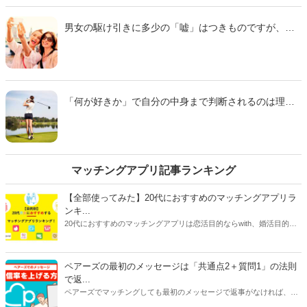
アンケート調査を参考に、「ひそかに『天使だ…』と
憧れていた女の子への幻想が崩れ落ちた瞬間」をご紹
男女の駆け引きに多少の「嘘」はつきものですが、な
介します。
かには男性からの信頼を一発で失ってしまう「許され
ない嘘」があることも事実のようです。そこで今回
は、10代から20代の独身男性115名に聞いたアンケー
トを参考に、「男性からの信頼を一気に失う『ついて
はいけない女の嘘』」をご紹介します。
「何が好きか」で自分の中身まで判断されるのは理不
尽な話ですが、活発すぎる女性のスポーツ趣味に「う
わ…」と引いてしまう男性は意外と多いようです。そ
こで今回は、10代から20代の独身男性436名に聞いた
アンケートを参考に「『インドア派の俺とは合わない
な』と思われてしまう好きなスポーツ９パターン」を
マッチングアプリ記事ランキング
ご紹介します。
【全部使ってみた】20代におすすめのマッチングアプリラ
ンキ...
20代におすすめのマッチングアプリは恋活目的ならwith、婚活目的な
らマリッシュ、デート目的ならタップルです。自分に合ったマッチン
グアプリを選ぶには、目的だけじゃなく会員数や年齢層、安全性、料
金にも注目してください。特に料金はアプリで異なることが多いで
ペアーズの最初のメッセージは「共通点2＋質問1」の法則
す。恋活アプリは女性が無料で男性が有料のものが多く、婚活アプリ
で返...
は男女ともに料金がかかるものがほとんどです。
ペアーズでマッチングしても最初のメッセージで返事がなければ、会
えません。今回は、返事をもらいやすいメッセージの書き方と2通目