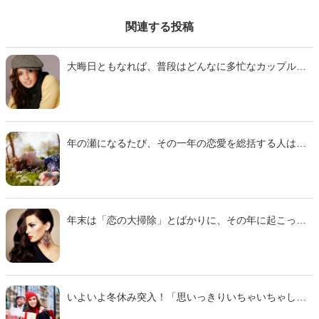
関連する投稿
大晦日ともなれば、普段はどんなに多忙なカップルで
も、少しはのんびり過ごすことでしょう。そんなリラ
ックスムードの中で、「毎年こんなふうに年を越せた
ら…」などと彼氏に思わせることができたら、プロポ
ーズを受ける日も近いかもしれません。そこで今回
は、20代から30代の独身男性に聞いたアンケートを参
年の瀬になるたび、その一年の恋愛を総括する人は少
考に「彼氏に結婚を意識させる『年越しデート中のほ
なくないでしょう。では、世の女性たちが「今年の恋
っこり発言』」をご紹介します。
愛で後悔している」のは、いったいどんなことなので
しょうか。そこで今回は、10代から20代の独身女性に
聞いたアンケート調査を参考に、「来年は同じ過ちを
繰り返したくない！今年最大の『恋の後悔』」をご紹
年末は「恋の大掃除」とばかりに、その年に起こった
介します。
恋愛イベントを反省しがちですが、なかには毎年繰り
返している失敗に気づいて、「来年こそは同じ轍を踏
むまい」と決意する人もいるのではないでしょうか。
そこで今回は10代から20代の女性に聞いたアンケート
をもとに「年の瀬になるたび後悔している『今年の恋
いよいよ冬休み突入！「思いっきりいちゃいちゃした
の反省点』」をご紹介します。
い！」と１人盛り上がっていても、仕事の追い込みに