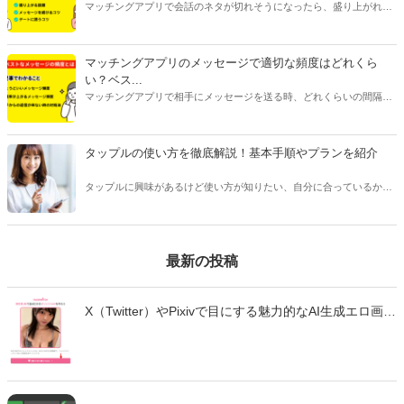
マッチングアプリで会話のネタが切れそうになったら、盛り上がれる
ネタをみつけたり今ある話題を広げたりすることが大切です。今回は
話が途切れたときの原因別に対処法をご紹介します。会話に困ってい
る人はぜひ参考にしてみてくださいね。
マッチングアプリのメッセージで適切な頻度はどれくら
い？ベス...
マッチングアプリで相手にメッセージを送る時、どれくらいの間隔や
頻度で送るべきか悩んだことはありませんか？本記事ではマッチング
アプリのメッセージで適切なタイミングや頻度、相手を不快にさせな
い回数などをご紹介します。
タップルの使い方を徹底解説！基本手順やプランを紹介
タップルに興味があるけど使い方が知りたい、自分に合っているかわ
からない、という方は多くいます。 タップルは人気のあるマッチング
アプリですが、他のアプリとは変わった点が多く、使い方を事前に知
っておくことをおすすめします。
最新の投稿
X（Twitter）やPixivで目にする魅力的なAI生成エロ画
像・エロ動画。「自分も作ってみたい」と思っても、
どのツールを使えばいいのか、違法性はないのか、不
安に感じていませんか？ この記事では、生成AIでエロ
画像やエロ動画を作成できる厳選ツール10選と、実際
の作成手順を初心者向けに徹底解説します。無料で始