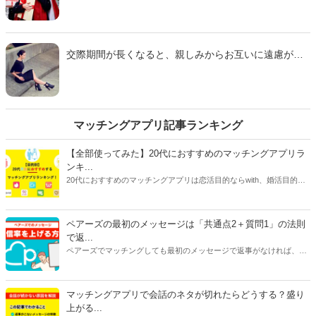
忘年会と師走の忙しさに疲れた彼氏にとって、あなた
の希望するデートプランは重荷でしかないかもしれま
せん。そこで今回は、10代から20代の独身男性に聞い
たアンケートを参考に「年末で疲れた彼氏が『正直し
交際期間が長くなると、親しみからお互いに遠慮がな
んどい』と感じる年越しデート」をご紹介します。
くなるもの。それが行きすぎると、うっかり彼氏をド
ン引きさせるようなズボラ行動をしてしまうこともあ
るようです。そこで今回は、10代から20代の独身女性
に聞いたアンケートを参考に「さすがにひどいと彼氏
にツッコまれた今年一番のズボラ行動」をご紹介しま
マッチングアプリ記事ランキング
す。
【全部使ってみた】20代におすすめのマッチングアプリラ
ンキ...
20代におすすめのマッチングアプリは恋活目的ならwith、婚活目的な
らマリッシュ、デート目的ならタップルです。自分に合ったマッチン
グアプリを選ぶには、目的だけじゃなく会員数や年齢層、安全性、料
金にも注目してください。特に料金はアプリで異なることが多いで
ペアーズの最初のメッセージは「共通点2＋質問1」の法則
す。恋活アプリは女性が無料で男性が有料のものが多く、婚活アプリ
で返...
は男女ともに料金がかかるものがほとんどです。
ペアーズでマッチングしても最初のメッセージで返事がなければ、会
えません。今回は、返事をもらいやすいメッセージの書き方と2通目
以降のメッセージが続かない原因を紹介します。
マッチングアプリで会話のネタが切れたらどうする？盛り
上がる...