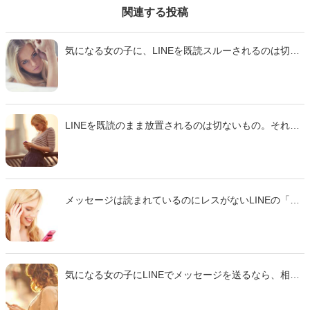
関連する投稿
気になる女の子に、LINEを既読スルーされるのは切な
いもの。メッセージのキャッチボールを続けるために
は、ときおり変化球として、相手の返事を引き出しや
すい「シンプルな質問」を投げてみるといいかもしれ
ません。そこで今回は、10代から20代の独身女性に聞
いたアンケートを参考に「とりあえずリアクションし
LINEを既読のまま放置されるのは切ないもの。それを
たくなる男性からの『質問LINE』」をご紹介します。
避けるためには、「即レスせざるをえないLINE」がど
んなものかを、女の子に聞いてみるのが一番かもしれ
ません。そこで今回は、10代から20代の独身女性96名
に聞いたアンケートを参考に「既読スルー防止！女の
子に必ず即レスさせるLINE９パターン」をご紹介しま
メッセージは読まれているのにレスがないLINEの「既
す。
読スルー」。それを避けたいなら疑問形の文章を上手
に活用してはいかがでしょうか。そこで今回は10代か
ら20代の独身女性500名に聞いたアンケートを参考に
「気になる女の子に既読スルーさせない『プチ質
問』」をご紹介します。
気になる女の子にLINEでメッセージを送るなら、相手
の気分が上がるような内容を盛り込みたいもの。で
は、一体どんな文面にすると、女の子は気分を良くし