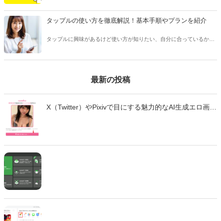
アプリのメッセージで適切なタイミングや頻度、相手を不快にさせな
い回数などをご紹介します。
タップルの使い方を徹底解説！基本手順やプランを紹介
タップルに興味があるけど使い方が知りたい、自分に合っているかわ
からない、という方は多くいます。 タップルは人気のあるマッチング
アプリですが、他のアプリとは変わった点が多く、使い方を事前に知
っておくことをおすすめします。
最新の投稿
X（Twitter）やPixivで目にする魅力的なAI生成エロ画
像・エロ動画。「自分も作ってみたい」と思っても、
どのツールを使えばいいのか、違法性はないのか、不
安に感じていませんか？ この記事では、生成AIでエロ
画像やエロ動画を作成できる厳選ツール10選と、実際
の作成手順を初心者向けに徹底解説します。無料で始
められるツールから、高品質な画像を生成できる有料
ツールまで、それぞれの特徴や使い方を詳しく紹介し
ます。 法的な注意点も含めて、安全に画像生成を楽し
むための完全ガイドです。