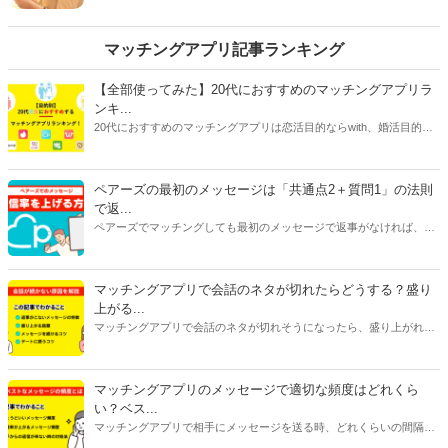
てくれるのでしょうか。そこで今回は、「女の子が気
分良く返信したくなるLINEのメッセージ」をご紹介し
ます。
マッチングアプリ記事ランキング
【全部使ってみた】20代におすすめのマッチングアプリラ
ンキ...
20代におすすめのマッチングアプリは恋活目的ならwith、婚活目的な
らマリッシュ、デート目的ならタップルです。自分に合ったマッチン
グアプリを選ぶには、目的だけじゃなく会員数や年齢層、安全性、料
金にも注目してください。特に料金はアプリで異なることが多いで
ペアーズの最初のメッセージは「共通点2＋質問1」の法則
す。恋活アプリは女性が無料で男性が有料のものが多く、婚活アプリ
で返...
は男女ともに料金がかかるものがほとんどです。
ペアーズでマッチングしても最初のメッセージで返事がなければ、会
えません。今回は、返事をもらいやすいメッセージの書き方と2通目
以降のメッセージが続かない原因を紹介します。
マッチングアプリで会話のネタが切れたらどうする？盛り
上がる...
マッチングアプリで会話のネタが切れそうになったら、盛り上がれる
ネタをみつけたり今ある話題を広げたりすることが大切です。今回は
話が途切れたときの原因別に対処法をご紹介します。会話に困ってい
る人はぜひ参考にしてみてくださいね。
マッチングアプリのメッセージで適切な頻度はどれくら
い？ベス...
マッチングアプリで相手にメッセージを送る時、どれくらいの間隔や
頻度で送るべきか悩んだことはありませんか？本記事ではマッチング