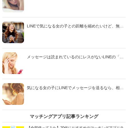
いもの。メッセージのキャッチボールを続けるために
は、ときおり変化球として、相手の返事を引き出しや
すい「シンプルな質問」を投げてみるといいかもしれ
ません。そこで今回は、10代から20代の独身女性に聞
いたアンケートを参考に「とりあえずリアクションし
LINEで気になる女の子との距離を縮めたいけど、無視
たくなる男性からの『質問LINE』」をご紹介します。
されるのが怖い…。そこで二の足を踏むくらいなら、
いっそ「既読スルーさせないようなアプローチ」を心
掛けてみてはいかがでしょうか。そこで今回は10代か
ら20代の独身女性264名に聞いたアンケートを参考に
「既読スルーさせない！ツッコミを誘うLINEメッセー
メッセージは読まれているのにレスがないLINEの「既
ジ」をご紹介します。
読スルー」。それを避けたいなら疑問形の文章を上手
に活用してはいかがでしょうか。そこで今回は10代か
ら20代の独身女性500名に聞いたアンケートを参考に
「気になる女の子に既読スルーさせない『プチ質
問』」をご紹介します。
気になる女の子にLINEでメッセージを送るなら、相手
の気分が上がるような内容を盛り込みたいもの。で
は、一体どんな文面にすると、女の子は気分を良くし
てくれるのでしょうか。そこで今回は、「女の子が気
分良く返信したくなるLINEのメッセージ」をご紹介し
ます。
マッチングアプリ記事ランキング
【全部使ってみた】20代におすすめのマッチングアプリラ