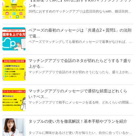
ンキ...
20代におすすめのマッチングアプリは恋活目的ならwith、婚活目的な
らマリッシュ、デート目的ならタップルです。自分に合ったマッチン
グアプリを選ぶには、目的だけじゃなく会員数や年齢層、安全性、料
金にも注目してください。特に料金はアプリで異なることが多いで
ペアーズの最初のメッセージは「共通点2＋質問1」の法則
す。恋活アプリは女性が無料で男性が有料のものが多く、婚活アプリ
で返...
は男女ともに料金がかかるものがほとんどです。
ペアーズでマッチングしても最初のメッセージで返事がなければ、会
えません。今回は、返事をもらいやすいメッセージの書き方と2通目
以降のメッセージが続かない原因を紹介します。
マッチングアプリで会話のネタが切れたらどうする？盛り
上がる...
マッチングアプリで会話のネタが切れそうになったら、盛り上がれる
ネタをみつけたり今ある話題を広げたりすることが大切です。今回は
話が途切れたときの原因別に対処法をご紹介します。会話に困ってい
る人はぜひ参考にしてみてくださいね。
マッチングアプリのメッセージで適切な頻度はどれくら
い？ベス...
マッチングアプリで相手にメッセージを送る時、どれくらいの間隔や
頻度で送るべきか悩んだことはありませんか？本記事ではマッチング
アプリのメッセージで適切なタイミングや頻度、相手を不快にさせな
い回数などをご紹介します。
タップルの使い方を徹底解説！基本手順やプランを紹介
タップルに興味があるけど使い方が知りたい、自分に合っているかわ