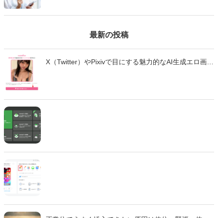
からない、という方は多くいます。 タップルは人気のあるマッチング
アプリですが、他のアプリとは変わった点が多く、使い方を事前に知
っておくことをおすすめします。
最新の投稿
X（Twitter）やPixivで目にする魅力的なAI生成エロ画
像・エロ動画。「自分も作ってみたい」と思っても、
どのツールを使えばいいのか、違法性はないのか、不
安に感じていませんか？ この記事では、生成AIでエロ
画像やエロ動画を作成できる厳選ツール10選と、実際
の作成手順を初心者向けに徹底解説します。無料で始
められるツールから、高品質な画像を生成できる有料
ツールまで、それぞれの特徴や使い方を詳しく紹介し
ます。 法的な注意点も含めて、安全に画像生成を楽し
むための完全ガイドです。