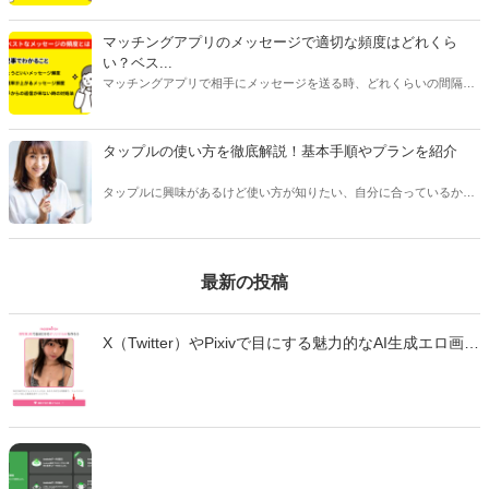
話が途切れたときの原因別に対処法をご紹介します。会話に困ってい
る人はぜひ参考にしてみてくださいね。
マッチングアプリのメッセージで適切な頻度はどれくら
い？ベス...
マッチングアプリで相手にメッセージを送る時、どれくらいの間隔や
頻度で送るべきか悩んだことはありませんか？本記事ではマッチング
アプリのメッセージで適切なタイミングや頻度、相手を不快にさせな
い回数などをご紹介します。
タップルの使い方を徹底解説！基本手順やプランを紹介
タップルに興味があるけど使い方が知りたい、自分に合っているかわ
からない、という方は多くいます。 タップルは人気のあるマッチング
アプリですが、他のアプリとは変わった点が多く、使い方を事前に知
っておくことをおすすめします。
最新の投稿
X（Twitter）やPixivで目にする魅力的なAI生成エロ画
像・エロ動画。「自分も作ってみたい」と思っても、
どのツールを使えばいいのか、違法性はないのか、不
安に感じていませんか？ この記事では、生成AIでエロ
画像やエロ動画を作成できる厳選ツール10選と、実際
の作成手順を初心者向けに徹底解説します。無料で始
められるツールから、高品質な画像を生成できる有料
ツールまで、それぞれの特徴や使い方を詳しく紹介し