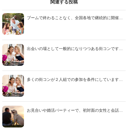
関連する投稿
ブームで終わることなく、全国各地で継続的に開催さ
れている街コン。せっかく足を運ぶなら、恋人ゲット
まではいかなくても、女の子と楽しくしゃべって充実
したひとときを過ごしたいものです。そこで今回は、
インターネットユーザーの独身女性89名に聞いたアン
ケートを参考に「街コンで『仲良くなってもいいか
出会いの場として一般的になりつつある街コンです
な』と思える男性の特徴」をご紹介します。
が、「消極的な人間は参加費をカモられて終わり」と
不戦敗を決め込んでいる人は少なくないもの。しかし
開催ルール次第では、草食男子にも活躍できる余地が
あるかもしれません。そこで今回は、10代から20代の
独身男性117名に聞いたアンケートを参考に「引っ込み
多くの街コンが２人組での参加を条件にしています
思案でも大丈夫！女性と交流しやすい街コンの特徴」
が、中には単独参加OKのものもあるようです。だとし
をご紹介します。
ても、街コンには誰かとタッグを組んで臨むのが得策
かもしれません。その理由とはいったいどこにあるの
でしょうか。そこで今回は、インターネットユーザー
の独身男性125名に聞いたアンケートを参考に「街コン
お見合いや婚活パーティーで、初対面の女性と会話す
にはソロより『２人組』で行ったほうがよい理由」を
るなら、真っ先に「趣味」に触れる人が多いでしょ
ご紹介します。
う。結婚相談所やネット婚活の場合、趣味欄の記入内
容が「会う」か「会わない」かの判断材料になること