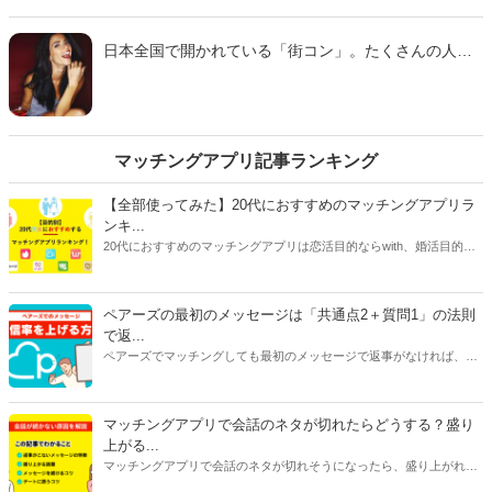
もあります。そこで今回は、10代から20代の独身女性
500名に聞いたアンケートを参考に「婚活で女性ウケす
日本全国で開かれている「街コン」。たくさんの人と
る『男の趣味』」を紹介します。
同時に出会える機会ではありますが、コツを押さえて
おかないと「ただ行っただけ」で、出会いにつながら
ないことも…。そこで今回は、『オトメスゴレン』女
性読者へのアンケートを参考に「『街コン』での出会
いをモノにする行動」をご紹介します。
マッチングアプリ記事ランキング
【全部使ってみた】20代におすすめのマッチングアプリラ
ンキ...
20代におすすめのマッチングアプリは恋活目的ならwith、婚活目的な
らマリッシュ、デート目的ならタップルです。自分に合ったマッチン
グアプリを選ぶには、目的だけじゃなく会員数や年齢層、安全性、料
金にも注目してください。特に料金はアプリで異なることが多いで
ペアーズの最初のメッセージは「共通点2＋質問1」の法則
す。恋活アプリは女性が無料で男性が有料のものが多く、婚活アプリ
で返...
は男女ともに料金がかかるものがほとんどです。
ペアーズでマッチングしても最初のメッセージで返事がなければ、会
えません。今回は、返事をもらいやすいメッセージの書き方と2通目
以降のメッセージが続かない原因を紹介します。
マッチングアプリで会話のネタが切れたらどうする？盛り
上がる...
マッチングアプリで会話のネタが切れそうになったら、盛り上がれる
ネタをみつけたり今ある話題を広げたりすることが大切です。今回は