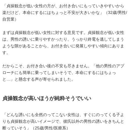
「貞操観念が低い女性の方が、お付き合いにもっていきやすいから
楽だけど、本命にするにはちょっと不安が大きいかな」（32歳/男性/
自営業）
まずは貞操観念が低い女性に対する意見です。貞操観念が低い女性
は、男性の誘いに乗りやすかったり、うっかり終電を逃してしまう
ような隙があることから、お付き合いに発展しやすい傾向にありま
す。
だからこそ、お付き合い後の不安も尽きません。「他の男性のアプ
ローチにも簡単に乗ってしまいそうで、本命にするにはちょっ
と…」と懸念する声が寄せられました。
貞操観念が高いほうが純粋そうでいい
「どんな誘いにも全然のってこない女性は、すぐにのってくる子よ
りも貞操観念が高いイメージで、彼氏以外の男性の誘いをきちんと
断っていそう」（25歳/男性/医療系）