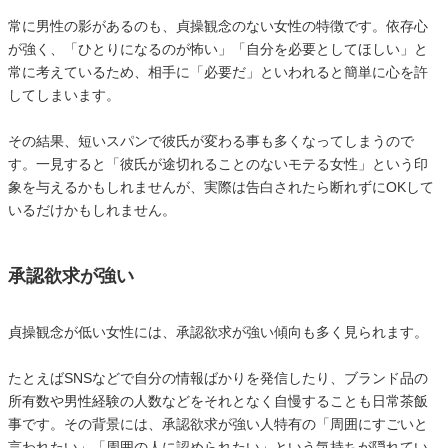
常に男性の影があるのも、貞操観念のない女性の特徴です。依存心
が強く、「ひとりになるのが怖い」「自分を必要としてほしい」と
常に考えているため、相手に「必要だ」といわれると簡単に心を許
してしまいます。
その結果、短いスパンで彼氏が変わる事も多くなってしまうので
す。一見すると「彼氏が途切れることのないモテる女性」という印
象を与えるかもしれませんが、実際は告白されたら断れずにOKして
いるだけかもしれません。
承認欲求が強い
貞操観念が低い女性には、承認欲求が強い傾向も多く見られます。
たとえばSNSなどで自分の情報ばかりを発信したり、ブランド品の
所有数や男性経験の人数などをそれとなく自慢することも日常茶飯
事です。その背景には、承認欲求が強い人特有の「周囲にすごいと
言われたい」「周囲の人に認められたい」という気持ちが隠れてい