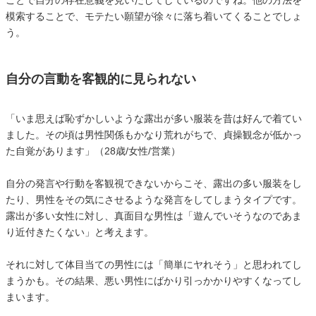
ことで自分の存在意義を見いだしてしているのですね。他の方法を
模索することで、モテたい願望が徐々に落ち着いてくることでしょ
う。
自分の言動を客観的に見られない
「いま思えば恥ずかしいような露出が多い服装を昔は好んで着てい
ました。その頃は男性関係もかなり荒れがちで、貞操観念が低かっ
た自覚があります」（28歳/女性/営業）
自分の発言や行動を客観視できないからこそ、露出の多い服装をし
たり、男性をその気にさせるような発言をしてしまうタイプです。
露出が多い女性に対し、真面目な男性は「遊んでいそうなのであま
り近付きたくない」と考えます。
それに対して体目当ての男性には「簡単にヤれそう」と思われてし
まうかも。その結果、悪い男性にばかり引っかかりやすくなってし
まいます。