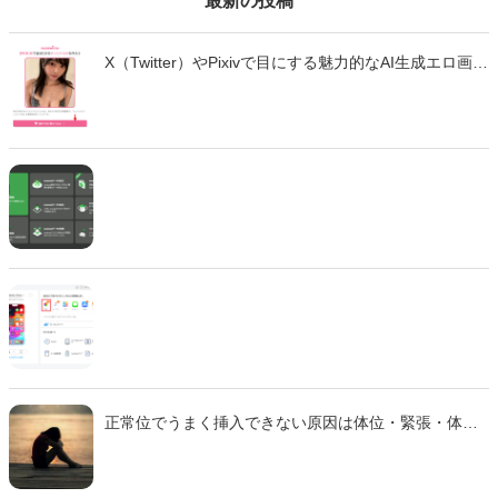
最新の投稿
X（Twitter）やPixivで目にする魅力的なAI生成エロ画
像・エロ動画。「自分も作ってみたい」と思っても、
どのツールを使えばいいのか、違法性はないのか、不
安に感じていませんか？ この記事では、生成AIでエロ
画像やエロ動画を作成できる厳選ツール10選と、実際
の作成手順を初心者向けに徹底解説します。無料で始
められるツールから、高品質な画像を生成できる有料
ツールまで、それぞれの特徴や使い方を詳しく紹介し
ます。 法的な注意点も含めて、安全に画像生成を楽し
むための完全ガイドです。
正常位でうまく挿入できない原因は体位・緊張・体質
などさまざま。 本記事では主な理由と、痛みを減らし
スムーズに行えるための対策をわかりやすく解説しま
す。