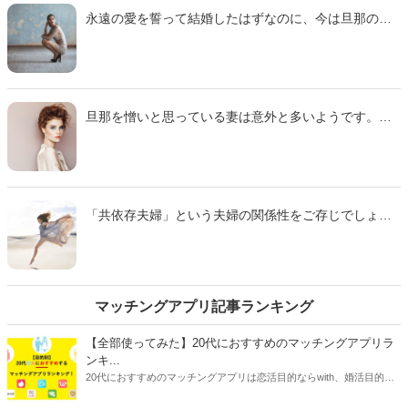
ついてお話していきます。
永遠の愛を誓って結婚したはずなのに、今は旦那の顔
も見たくない！と感じている人もいるでしょう。で
は、一体なぜ一緒にいたくないと感じてしまうのでし
ょうか。今回は、夫と一緒にいたくないと感じてしま
う原因と対処法に迫っていきます。
旦那を憎いと思っている妻は意外と多いようです。世
の妻達がどんなときに旦那を憎いと感じるのか、気に
なりませんか？この記事では、妻の本音や、旦那が憎
くても離婚できない場合の対処法、NG行動などを紹介
します。また、離婚に関する予備知識もお伝えするの
で、旦那が憎くて仕方ない！とストレスを溜めている
「共依存夫婦」という夫婦の関係性をご存じでしょう
女性はぜひ読んでみてください。
か？自分を犠牲にしてまで相手に尽くしすぎてしま
う、常に相手の顔色をうかがって生活をしていて苦し
い...。そんな人は、もしかしたら共依存夫婦になって
いるかもしれません。そこで今回は、共依存夫婦にな
る原因や特徴、抜け出し方などをご紹介します。自分
マッチングアプリ記事ランキング
達夫婦のあり方に疑問を持っている人は、ぜひご覧く
ださい。
【全部使ってみた】20代におすすめのマッチングアプリラ
ンキ...
20代におすすめのマッチングアプリは恋活目的ならwith、婚活目的な
らマリッシュ、デート目的ならタップルです。自分に合ったマッチン