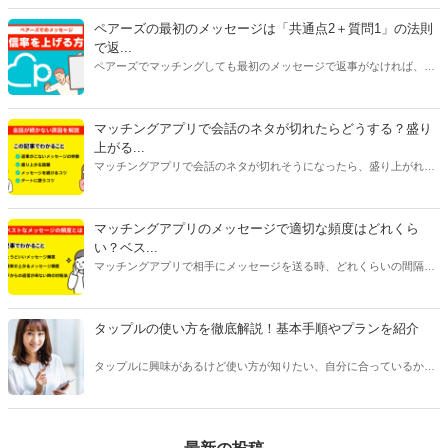
グアプリを選ぶには、目的だけじゃなく会員数や年齢層、安全性、料
金にも注目してください。特に料金はアプリで異なることが多いで
ペアーズの最初のメッセージは「共通点2＋質問1」の法則
す。恋活アプリは女性が無料で男性が有料のものが多く、婚活アプリ
で返...
は男女ともに料金がかかるものがほとんどです。
ペアーズでマッチングしても最初のメッセージで返事がなければ、会
えません。今回は、返事をもらいやすいメッセージの書き方と2通目
以降のメッセージが続かない原因を紹介します。
マッチングアプリで会話のネタが切れたらどうする？盛り
上がる...
マッチングアプリで会話のネタが切れそうになったら、盛り上がれる
ネタをみつけたり今ある話題を広げたりすることが大切です。今回は
話が途切れたときの原因別に対処法をご紹介します。会話に困ってい
る人はぜひ参考にしてみてくださいね。
マッチングアプリのメッセージで適切な頻度はどれくら
い？ベス...
マッチングアプリで相手にメッセージを送る時、どれくらいの間隔や
頻度で送るべきか悩んだことはありませんか？本記事ではマッチング
アプリのメッセージで適切なタイミングや頻度、相手を不快にさせな
い回数などをご紹介します。
タップルの使い方を徹底解説！基本手順やプランを紹介
タップルに興味があるけど使い方が知りたい、自分に合っているかわ
からない、という方は多くいます。 タップルは人気のあるマッチング
アプリですが、他のアプリとは変わった点が多く、使い方を事前に知
っておくことをおすすめします。