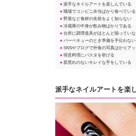
●
派手なネイルアートを楽しんでいる
●
職場でコンビニ弁当ばかり食べている
●
野菜など食材の名前をよく知らない
●
冷蔵庫の中身が飲み物ばかりである
●
台所に調理道具がほとんど揃っていな
●
バーベキューのとき準備を手伝わない
●
SNSやブログで外食の写真ばかりア
●
得意料理にパスタを挙げる
●
肌荒れのないキレイな手をしている
派手なネイルアートを楽