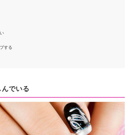
い
ップする
しんでいる