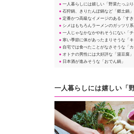
●
一人暮らしには嬉しい「野菜たっぷり
●
石狩鍋、きりたんぽ鍋など「郷土鍋」
●
定番かつ高級なイメージのある「すき
●
シメはもちろんラーメンのガッツリ系
●
一人じゃなかなかやれそうにない「チ
●
寒い季節に体があったまりそうな「キ
●
自宅では食べたことがなさそうな「カ
●
オトナの男性には大好評な「湯豆腐」
●
日本酒が進みそうな「おでん鍋」
一人暮らしには嬉しい「