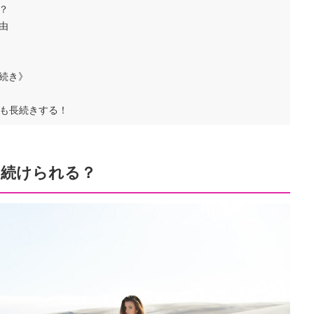
？
由
続き》
も長続きする！
は続けられる？