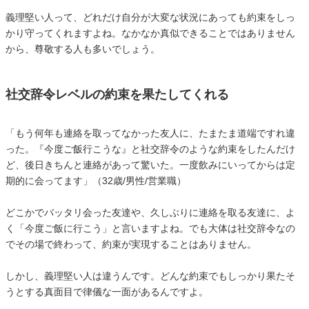
義理堅い人って、どれだけ自分が大変な状況にあっても約束をしっ
かり守ってくれますよね。なかなか真似できることではありません
から、尊敬する人も多いでしょう。
社交辞令レベルの約束を果たしてくれる
「もう何年も連絡を取ってなかった友人に、たまたま道端ですれ違
った。『今度ご飯行こうな』と社交辞令のような約束をしたんだけ
ど、後日きちんと連絡があって驚いた。一度飲みにいってからは定
期的に会ってます」（32歳/男性/営業職）
どこかでバッタリ会った友達や、久しぶりに連絡を取る友達に、よ
く「今度ご飯に行こう」と言いますよね。でも大体は社交辞令なの
でその場で終わって、約束が実現することはありません。
しかし、義理堅い人は違うんです。どんな約束でもしっかり果たそ
うとする真面目で律儀な一面があるんですよ。