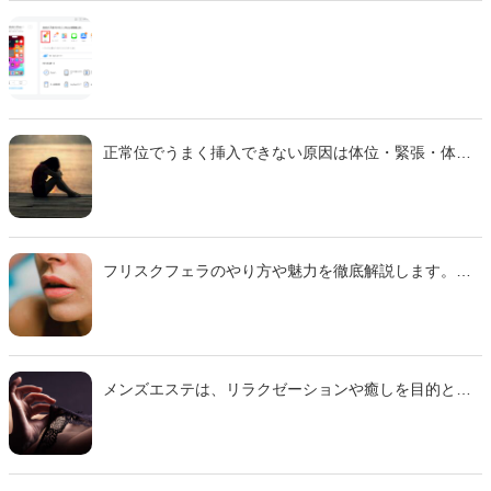
正常位でうまく挿入できない原因は体位・緊張・体質
などさまざま。 本記事では主な理由と、痛みを減らし
スムーズに行えるための対策をわかりやすく解説しま
す。
フリスクフェラのやり方や魅力を徹底解説します。ミ
ンティアフェラや氷フェラとの違い、刺激の特徴、注
意点までわかりやすくまとめた完全ガイドです。初心
者でも安心して試せるコツも紹介するのでぜひ参考に
して下さい。
メンズエステは、リラクゼーションや癒しを目的とし
たサービスですが、一部では「本番行為があるので
は？」という噂や口コミが後を絶ちません。 本記事で
は、本番行為の定義や禁止理由、実際に行われる可能
性、そしてそれに伴うリスクやトラブル事例を徹底解