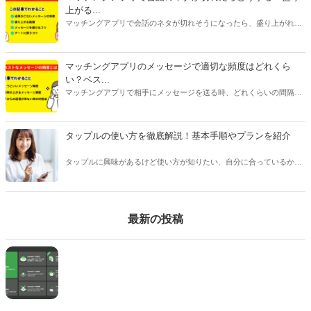
上がる...
マッチングアプリで会話のネタが切れそうになったら、盛り上がれる
ネタをみつけたり今ある話題を広げたりすることが大切です。今回は
話が途切れたときの原因別に対処法をご紹介します。会話に困ってい
る人はぜひ参考にしてみてくださいね。
マッチングアプリのメッセージで適切な頻度はどれくら
い？ベス...
マッチングアプリで相手にメッセージを送る時、どれくらいの間隔や
頻度で送るべきか悩んだことはありませんか？本記事ではマッチング
アプリのメッセージで適切なタイミングや頻度、相手を不快にさせな
い回数などをご紹介します。
タップルの使い方を徹底解説！基本手順やプランを紹介
タップルに興味があるけど使い方が知りたい、自分に合っているかわ
からない、という方は多くいます。 タップルは人気のあるマッチング
アプリですが、他のアプリとは変わった点が多く、使い方を事前に知
っておくことをおすすめします。
最新の投稿