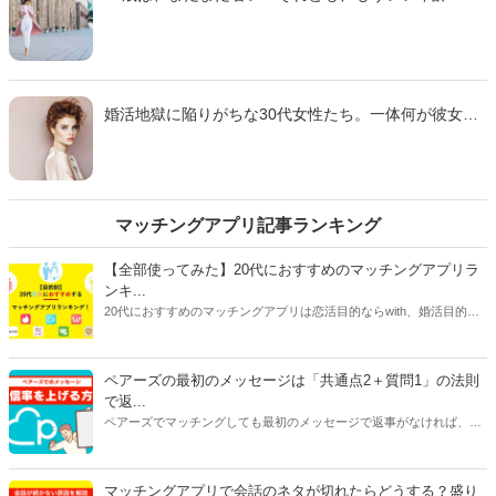
りの女友達が結婚、出産とライフステージをどんどん
変えていく中で、焦りを感じている31歳独身女性は多
いかもしれません。そこで今回は、婚活や結婚を通し
てアラサーの独身女性が幸せになる方法を考えてみま
した。
婚活地獄に陥りがちな30代女性たち。一体何が彼女た
ちをそうさせているのでしょうか？この記事では30代
「売れ残り」女性の厳しい現実と本音についてまとめ
ました。「婚活女性」に対する男性の本音を参考に
し、それが婚活地獄から抜け出すきっかけになれば幸
いです！
マッチングアプリ記事ランキング
【全部使ってみた】20代におすすめのマッチングアプリラ
ンキ...
20代におすすめのマッチングアプリは恋活目的ならwith、婚活目的な
らマリッシュ、デート目的ならタップルです。自分に合ったマッチン
グアプリを選ぶには、目的だけじゃなく会員数や年齢層、安全性、料
金にも注目してください。特に料金はアプリで異なることが多いで
ペアーズの最初のメッセージは「共通点2＋質問1」の法則
す。恋活アプリは女性が無料で男性が有料のものが多く、婚活アプリ
で返...
は男女ともに料金がかかるものがほとんどです。
ペアーズでマッチングしても最初のメッセージで返事がなければ、会
えません。今回は、返事をもらいやすいメッセージの書き方と2通目
以降のメッセージが続かない原因を紹介します。
マッチングアプリで会話のネタが切れたらどうする？盛り