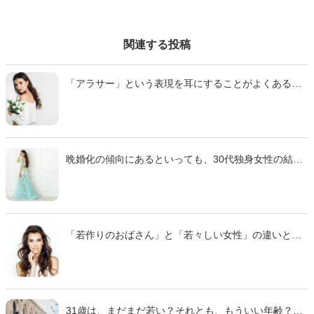
関連する投稿
「アラサー」という表現を耳にすることがよくあると
思いますが、どの年齢が当てはまるか知っています
か？今回は、「アラサー」の正しい意味や、男性から
見たアラサー女性の印象、アラサー女性が抱えやすい
悩みなどを紹介します。アラサー女性ならではの悩み
を上手く消化するためにも、アラサーについて詳しく
晩婚化の傾向にあるといっても、30代独身女性の結婚
知っておきましょう。
や出産に関する悩みは尽きないものです。結婚できる
のか漠然とした不安に襲われることも。こちらの記事
では、悩める30代独身女性のために、結婚の考え方や
モテる女性になるためのポイントを解説。男性の本音
も暴露します！
「若作りのおばさん」と「若々しい女性」の違いとは
何なのでしょうか。若々しい素敵な女性になるため
に、若作りおばさんの特徴を知って、どのようなこと
を意識するべきなのかを考えていきましょう。自分の
年齢が気になってきた女性は「若作り」と言われない
ためにも要チェックです！
31歳は、まだまだ若い？それとも、もういい年齢？周